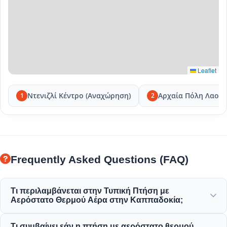
Leaflet
Ντενιζλί Κέντρο (Αναχώρηση)
Αρχαία Πόλη Λαοδί
1
2
Frequently Asked Questions (FAQ)
Τι περιλαμβάνεται στην Τυπική Πτήση με
Αερόστατο Θερμού Αέρα στην Καππαδοκία;
Η τυπική πτήση περιλαμβάνει μεταφορές από/προς το
Τι συμβαίνει εάν η πτήση με αερόστατο θερμού