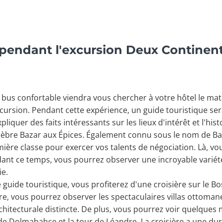
 pendant l'excursion Deux Continent
n bus confortable viendra vous chercher à votre hôtel le mat
xcursion. Pendant cette expérience, un guide touristique se
quer des faits intéressants sur les lieux d'intérêt et l'histoi
élèbre Bazar aux Épices. Également connu sous le nom de Ba
ière classe pour exercer vos talents de négociation. Là, v
ant ce temps, vous pourrez observer une incroyable variét
ie.
guide touristique, vous profiterez d'une croisière sur le 
ère, vous pourrez observer les spectaculaires villas ottoman
chitecturale distincte. De plus, vous pourrez voir quelque
s de Dolmabahçe et la tour de Léandre. La croisière a une d