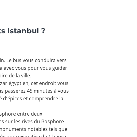
s Istanbul ?
in. Le bus vous conduira vers
ra avec vous pour vous guider
re de la ville.
zar égyptien, cet endroit vous
ous passerez 45 minutes à vous
é d'épices et comprendre la
Bosphore entre deux
es sur les rives du Bosphore
s monuments notables tels que
urée approximative de 1 heure