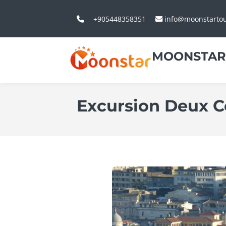
+905448358351
info@moonstarto
MOONSTAR
Excursion Deux C