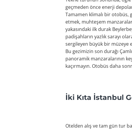
geçmeden önce enerji depola
Tamamen klimalı bir otobüs, g
etmek, muhteşem manzaraların 
yakasındaki ilk durak Beyler
padişahların yazlık sarayı o
sergileyen büyük bir müzeye e
Bu gezimizin son durağı Çamlı
panoramik manzaralarının keyfi
kaçırmayın. Otobüs daha sonra
İki Kıta İstanbul 
Otelden alış ve tam gün tur ba