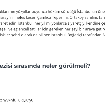
kları'nın yüzyıllar boyunca hüküm sürdüğü İstanbul'un önem
Sarayı'nı, nefes kesen Çamlıca Tepesi'ni, Ortaköy sahilini, ta
aret edin. İstanbul, her yıl milyonlarca ziyaretçiyi kendine ç
 neşeli ve eğlenceli tatiller için gereken her şeyi bir araya get
şkiler şehri olarak da bilinen İstanbul, Boğaziçi tarafından 
Gezisi sırasında neler görülmeli?
tch?v=hfuF8RQXry0