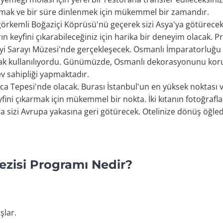
mak ve bir süre dinlenmek için mükemmel bir zamandır.
örkemli Boğaziçi Köprüsü'nü geçerek sizi Asya'ya götürecek. 
keyfini çıkarabileceğiniz için harika bir deneyim olacak. 
beyi Sarayı Müzesi'nde gerçekleşecek. Osmanlı İmparatorluğ
larak kullanılıyordu. Günümüzde, Osmanlı dekorasyonunu kor
v sahipliği yapmaktadır.
ca Tepesi'nde olacak. Burası İstanbul'un en yüksek noktas
ni çıkarmak için mükemmel bir nokta. İki kıtanın fotoğraflar
 sizi Avrupa yakasına geri götürecek. Otelinize dönüş öğl
Gezisi Programı Nedir?
şlar.