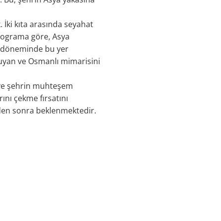
İki kıta arasında seyahat
Programa göre, Asya
u döneminde bu yer
uyan ve Osmanlı mimarisini
ı ve şehrin muhteşem
ını çekme fırsatını
eden sonra beklenmektedir.