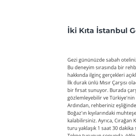
İki Kıta İstanbul 
Gezi gününüzde sabah oteliniz
Bu deneyim sırasında bir rehber 
hakkında ilginç gerçekleri açık
İlk durak ünlü Mısır Çarşısı ola
bir fırsat sunuyor. Burada çar
gözlemleyebilir ve Türkiye'nin 
Ardından, rehberiniz eşliğinde
Boğaz'ın kıyılarındaki muhteş
kalabilirsiniz. Ayrıca, Cırağa
turu yaklaşık 1 saat 30 dakika
Tekne turunun sonunda, öğle ye