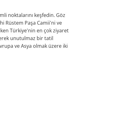
li noktalarını keşfedin. Göz
rihi Rüstem Paşa Camii'ni ve
eken Türkiye'nin en çok ziyaret
irerek unutulmaz bir tatil
Avrupa ve Asya olmak üzere iki