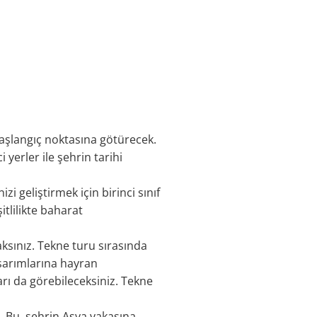
başlangıç noktasına götürecek.
 yerler ile şehrin tarihi
zi geliştirmek için birinci sınıf
tlilikte baharat
aksınız. Tekne turu sırasında
asarımlarına hayran
arı da görebileceksiniz. Tekne
. Bu, şehrin Asya yakasına