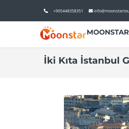
+905448358351
info@moonstarto
MOONSTAR
İki Kıta İstanbul G