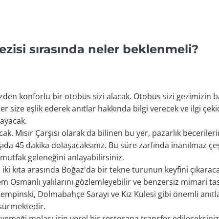
Gezisi sırasında neler beklenmeli?
den konforlu bir otobüs sizi alacak. Otobüs sizi gezimizin 
size eşlik ederek anıtlar hakkında bilgi verecek ve ilgi çekici
layacak.
cak. Mısır Çarşısı olarak da bilinen bu yer, pazarlık becerilerini
şıda 45 dakika dolaşacaksınız. Bu süre zarfında inanılmaz çeşi
mutfak geleneğini anlayabilirsiniz.
 iki kıta arasında Boğaz'da bir tekne turunun keyfini çıkarac
em Osmanlı yalılarını gözlemleyebilir ve benzersiz mimari t
n Kempinski, Dolmabahçe Sarayı ve Kız Kulesi gibi önemli anıtl
 sürmektedir.
meği molası için yerel bir restorana transfer edileceksiniz