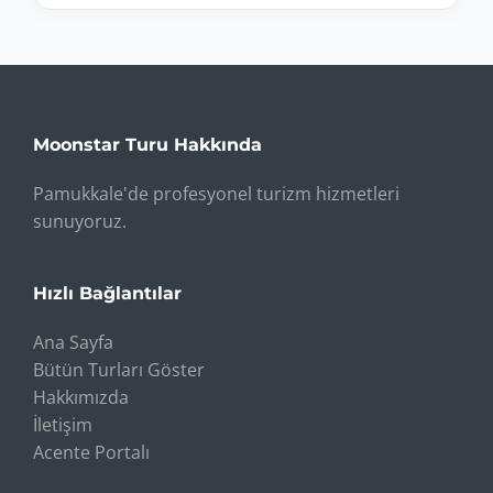
Moonstar Turu Hakkında
Pamukkale'de profesyonel turizm hizmetleri
sunuyoruz.
Hızlı Bağlantılar
Ana Sayfa
Bütün Turları Göster
Hakkımızda
İletişim
Acente Portalı