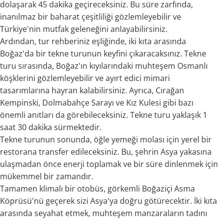
dolaşarak 45 dakika geçireceksiniz. Bu süre zarfında,
inanılmaz bir baharat çeşitliliği gözlemleyebilir ve
Türkiye'nin mutfak geleneğini anlayabilirsiniz.
Ardından, tur rehberiniz eşliğinde, iki kıta arasında
Boğaz'da bir tekne turunun keyfini çıkaracaksınız. Tekne
turu sırasında, Boğaz'ın kıyılarındaki muhteşem Osmanlı
köşklerini gözlemleyebilir ve ayırt edici mimari
tasarımlarına hayran kalabilirsiniz. Ayrıca, Cırağan
Kempinski, Dolmabahçe Sarayı ve Kız Kulesi gibi bazı
önemli anıtları da görebileceksiniz. Tekne turu yaklaşık 1
saat 30 dakika sürmektedir.
Tekne turunun sonunda, öğle yemeği molası için yerel bir
restorana transfer edileceksiniz. Bu, şehrin Asya yakasına
ulaşmadan önce enerji toplamak ve bir süre dinlenmek için
mükemmel bir zamandır.
Tamamen klimalı bir otobüs, görkemli Boğaziçi Asma
Köprüsü'nü geçerek sizi Asya'ya doğru götürecektir. İki kıta
arasında seyahat etmek, muhteşem manzaraların tadını