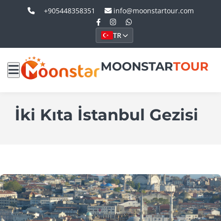
+905448358351
info@moonstartour.com
TR
MOONSTAR
TOUR
İki Kıta İstanbul Gezisi