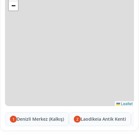
−
Leaflet
Denizli Merkez (Kalkış)
Laodikeia Antik Kenti
1
2