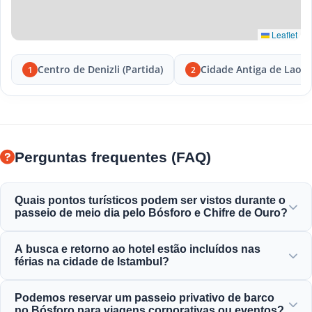
Leaflet
Centro de Denizli (Partida)
Cidade Antiga de Laodi
1
2
Perguntas frequentes (FAQ)
Quais pontos turísticos podem ser vistos durante o
passeio de meio dia pelo Bósforo e Chifre de Ouro?
Você apreciará o Chifre de Ouro, a Ponte do Bósforo, o
A busca e retorno ao hotel estão incluídos nas
Palácio Dolmabahçe, a Mesquita de Ortaköy, o Castelo de
férias na cidade de Istambul?
Rumeli e a vista magnífica das elegantes mansões
otomanas.
Sim, fornecemos serviço conveniente de busca e retorno
Podemos reservar um passeio privativo de barco
em hotéis localizados centralmente em Sultanahmet,
no Bósforo para viagens corporativas ou eventos?