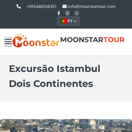
+905448358351
info@moonstartour.com
PT
MOONSTAR
TOUR
Excursão Istambul
Dois Continentes