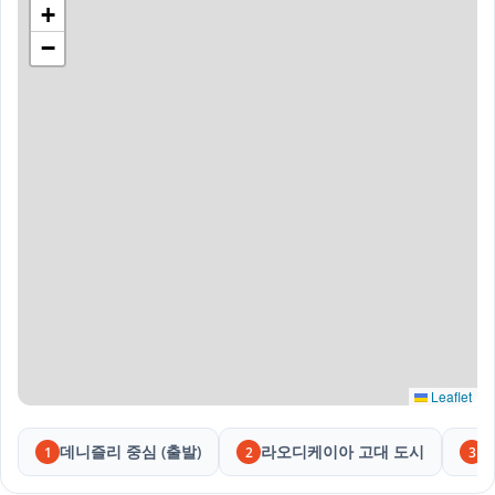
+
−
Leaflet
데니즐리 중심 (출발)
라오디케이아 고대 도시
1
2
3