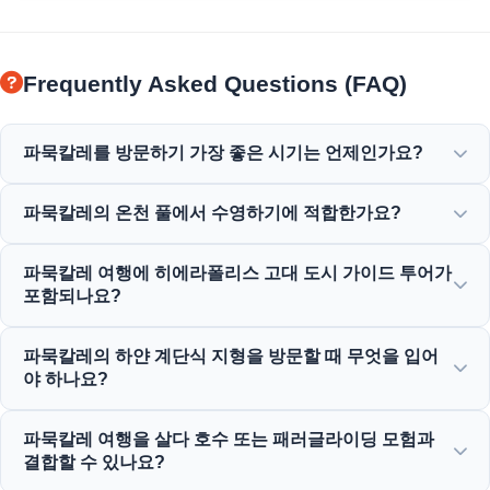
Frequently Asked Questions (FAQ)
파묵칼레를 방문하기 가장 좋은 시기는 언제인가요?
파묵칼레는 일년 내내 아름답지만, 봄(4월-6월)과 가을(9월-11
파묵칼레의 온천 풀에서 수영하기에 적합한가요?
월)이 하얀 계단식 지형과 고대 히에라폴리스 유적지를 탐험
하기에 가장 쾌적한 날씨를 제공합니다.
네! 계단식 지형의 온천수와 고대 클레오파트라 풀은 풍부한
파묵칼레 여행에 히에라폴리스 고대 도시 가이드 투어가
미네랄을 함유하고 있으며 수영하기에 완벽하게 따뜻하고 편
포함되나요?
안한 온도로 유지됩니다.
네, 모든 파묵칼레 여행에는 고대 극장, 묘지, 역사적 유적이
파묵칼레의 하얀 계단식 지형을 방문할 때 무엇을 입어
포함된 히에라폴리스 전문 가이드 투어가 포함되어 있습니다.
야 하나요?
섬세한 석회암을 보호하기 위해 하얀 계단식 지형 위에서는
파묵칼레 여행을 살다 호수 또는 패러글라이딩 모험과
맨발로 걸어야 합니다. 히에라폴리스로 이동할 때는 편안한
결합할 수 있나요?
운동화를 신고 수영복, 수건, 자외선 차단제를 지참하세요.