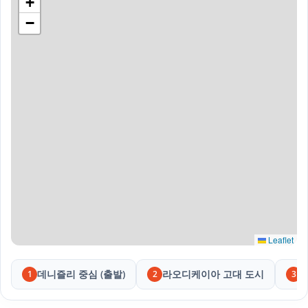
+
−
Leaflet
데니즐리 중심 (출발)
라오디케이아 고대 도시
1
2
3