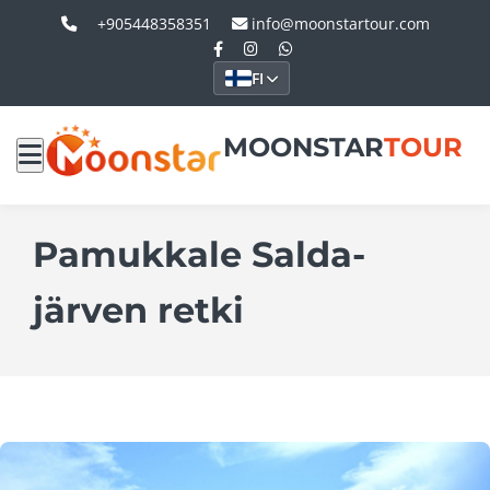
+905448358351
info@moonstartour.com
FI
MOONSTAR
TOUR
Pamukkale Salda-
järven retki