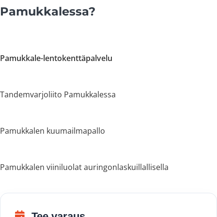
Pamukkalessa?
Pamukkale-lentokenttäpalvelu
Tandemvarjoliito Pamukkalessa
Pamukkalen kuumailmapallo
Pamukkalen viiniluolat auringonlaskuillallisella
Tee varaus