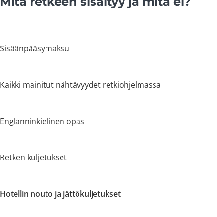
Mitä retkeen sisältyy ja mitä ei?
Sisäänpääsymaksu
Kaikki mainitut nähtävyydet retkiohjelmassa
Englanninkielinen opas
Retken kuljetukset
Hotellin nouto ja jättökuljetukset