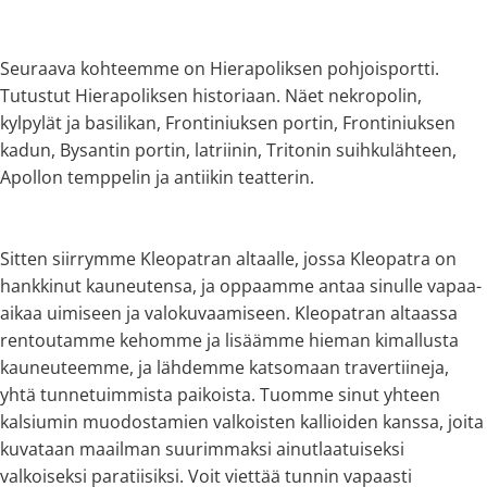
Seuraava kohteemme on Hierapoliksen pohjoisportti.
Tutustut Hierapoliksen historiaan. Näet nekropolin,
kylpylät ja basilikan, Frontiniuksen portin, Frontiniuksen
kadun, Bysantin portin, latriinin, Tritonin suihkulähteen,
Apollon temppelin ja antiikin teatterin.
Sitten siirrymme Kleopatran altaalle, jossa Kleopatra on
hankkinut kauneutensa, ja oppaamme antaa sinulle vapaa-
aikaa uimiseen ja valokuvaamiseen. Kleopatran altaassa
rentoutamme kehomme ja lisäämme hieman kimallusta
kauneuteemme, ja lähdemme katsomaan travertiineja,
yhtä tunnetuimmista paikoista. Tuomme sinut yhteen
kalsiumin muodostamien valkoisten kallioiden kanssa, joita
kuvataan maailman suurimmaksi ainutlaatuiseksi
valkoiseksi paratiisiksi. Voit viettää tunnin vapaasti