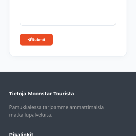
Submit
Tietoja Moonstar Tourista
Pamukkalessa tarjoamme ammattimaisia ​​
matkailupalveluita.
Pikalinkit