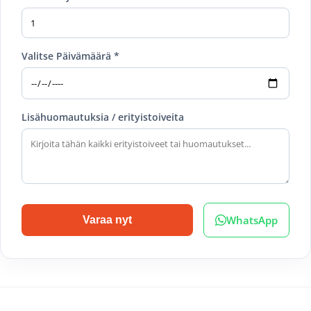
Valitse Päivämäärä *
Lisähuomautuksia / erityistoiveita
WhatsApp
Varaa nyt