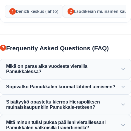
Denizli keskus (lähtö)
Laodikeian muinainen kaup
1
2
Frequently Asked Questions (FAQ)
Mikä on paras aika vuodesta vierailla
Pamukkalessa?
Pamukkale on kaunis ympäri vuoden, mutta kevät (huhti-
Sopivatko Pamukkalen kuumat lähteet uimiseen?
kesäkuu) ja syksy (syys-marraskuu) tarjoavat
miellyttävimmän ilman valkoisten terassien ja
Kyllä! Travertiinien kuumat vedet ja Kleopatran antiikin
Hierapoliksen muinaisjäännösten tutkimiseen.
Sisältyykö opastettu kierros Hierapoliksen
allas ovat mineraalirikkaita ja pidetään täydellisessä,
muinaiskaupunkiin Pamukkale-retkeen?
lämpimässä ja rentouttavassa lämpötilassa uimista varten.
Kyllä, kaikkiin Pamukkale-retkiimme sisältyy
Mitä minun tulisi pukea päälleni vieraillessani
ammattiopastettu kierros Hierapoliksessa, mukaan lukien
Pamukkalen valkoisilla travertiineilla?