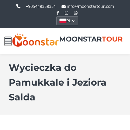
+905448358351
info@moonstartour.com
PL
MOONSTAR
TOUR
Wycieczka do
Pamukkale i Jeziora
Salda