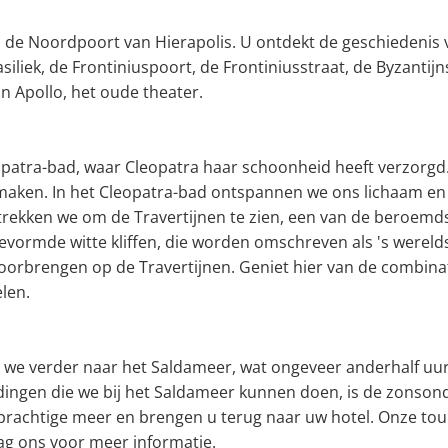
de Noordpoort van Hierapolis. U ontdekt de geschiedenis va
iliek, de Frontiniuspoort, de Frontiniusstraat, de Byzantijn
n Apollo, het oude theater.
atra-bad, waar Cleopatra haar schoonheid heeft verzorgd. O
aken. In het Cleopatra-bad ontspannen we ons lichaam en 
rekken we om de Travertijnen te zien, een van de beroemd
vormde witte kliffen, die worden omschreven als 's werelds
 doorbrengen op de Travertijnen. Geniet hier van de combina
len.
 we verder naar het Saldameer, wat ongeveer anderhalf uur
dingen die we bij het Saldameer kunnen doen, is de zonson
rachtige meer en brengen u terug naar uw hotel. Onze tour 
aag ons voor meer informatie.