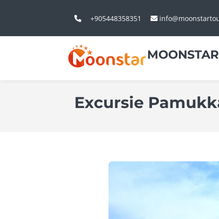
+905448358351
info@moonstarto
MOONSTAR
Excursie Pamukk