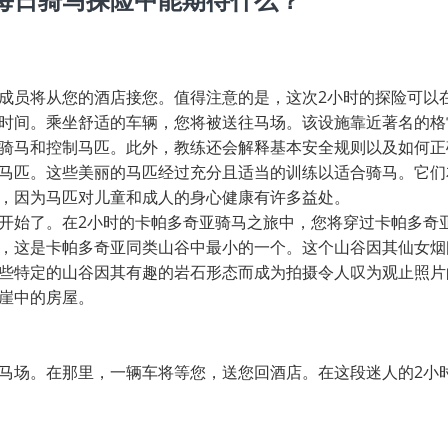
每日骑马探险中能期待什么？
成员将从您的酒店接您。值得注意的是，这次2小时的探险可以
时间。乘坐舒适的车辆，您将被送往马场。该设施靠近著名的格
骑马和控制马匹。此外，教练还会解释基本安全规则以及如何正
马匹。这些美丽的马匹经过充分且适当的训练以适合骑马。它们
，因为马匹对儿童和成人的身心健康有许多益处。
开始了。在2小时的卡帕多奇亚骑马之旅中，您将穿过卡帕多奇
，这是卡帕多奇亚同类山谷中最小的一个。这个山谷因其仙女烟
些特定的山谷因其有趣的岩石形态而成为拍摄令人叹为观止照片
崖中的房屋。
马场。在那里，一辆车将等您，送您回酒店。在这段迷人的2小