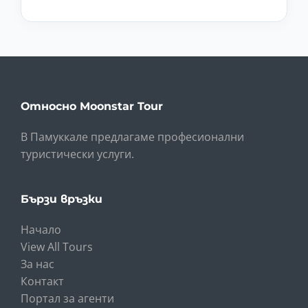
Относно Moonstar Tour
В Памуккале предлагаме професионални
туристически услуги.
Бързи връзки
Начало
View All Tours
За нас
Контакт
Портал за агенти