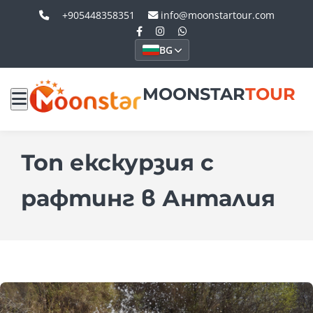
+905448358351
info@moonstartour.com
BG
MOONSTAR
TOUR
Топ екскурзия с
рафтинг в Анталия