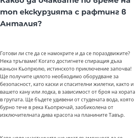
Какво да очаквате по време на
топ екскурзията с рафтинг в
Анталия?
Готови ли сте да се намокрите и да се пораздвижите?
Нека тръгваме! Когато достигнете спиращия дъха
каньон Кьопрюлю, истинското приключение започва!
Ще получите цялото необходимо оборудване за
безопасност, като каски и спасителни жилетки, както и
вашето кану или лодка, в зависимост от броя на хората
в групата. Ще бъдете удивени от студената вода, която
бурно тече в река Кьопрючай, заобиколена от
изключителната дива красота на планините Тавър.