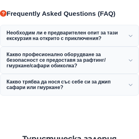
Frequently Asked Questions (FAQ)
Необходим ли е предварителен опит за тази
екскурзия на открито с приключения?
Не е необходим предварителен опит!
Какво професионално оборудване за
Професионалните гидове ще ви дадат пълни
безопасност се предоставя за рафтинг/
инструкции и ще ви придружават по време на
гмуркане/сафари обиколка?
рафтинг, гмуркане или сафари дейности.
Предоставяме цялото сертифицирано оборудване за
Какво трябва да нося със себе си за джип
безопасност, включително висококачествени
сафари или гмуркане?
спасителни жилетки, каски, оборудване за гмуркане и
напълно оборудвани превозни средства за
Носете удобни дрехи, бански, водоустойчиви обувки
приключения.
или сандали, слънцезащитен крем, слънчеви очила и
резервни дрехи.
Туристическа галерия