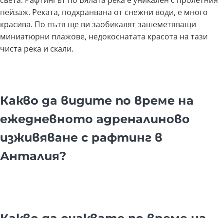
света. Рафтингът по Бялата река е уникален с пролетния
пейзаж. Реката, подхранвана от снежни води, е много
красива. По пътя ще ви заобикалят зашеметяващи
миниатюрни плажове, недокоснатата красота на тази
чиста река и скали.
Какво да видите по време на
ежедневното адреналиново
изживяване с рафтинг в
Анталия?