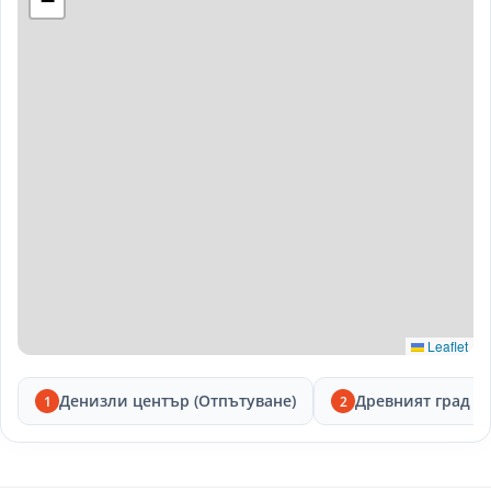
−
Leaflet
Денизли център (Отпътуване)
Древният град Л
1
2