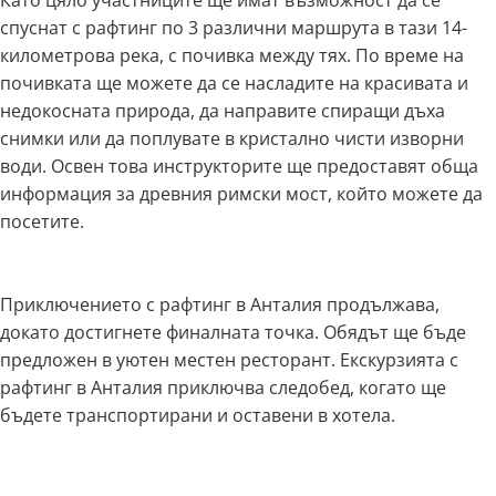
Като цяло участниците ще имат възможност да се
спуснат с рафтинг по 3 различни маршрута в тази 14-
километрова река, с почивка между тях. По време на
почивката ще можете да се насладите на красивата и
недокосната природа, да направите спиращи дъха
снимки или да поплувате в кристално чисти изворни
води. Освен това инструкторите ще предоставят обща
информация за древния римски мост, който можете да
посетите.
Приключението с рафтинг в Анталия продължава,
докато достигнете финалната точка. Обядът ще бъде
предложен в уютен местен ресторант. Екскурзията с
рафтинг в Анталия приключва следобед, когато ще
бъдете транспортирани и оставени в хотела.