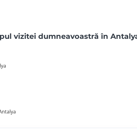
mpul vizitei dumneavoastră în Antaly
lya
Antalya