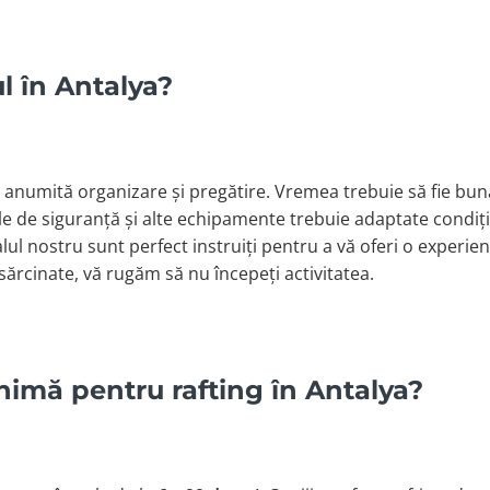
ul în Antalya?
 o anumită organizare și pregătire. Vremea trebuie să fie bu
tele de siguranță și alte echipamente trebuie adaptate condițiil
alul nostru sunt perfect instruiți pentru a vă oferi o experie
nsărcinate, vă rugăm să nu începeți activitatea.
nimă pentru rafting în Antalya?