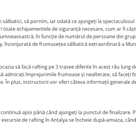
fiți sălbatici, să pornim, iar odată ce ajungeți la spectaculos
ri toate echipamentele de siguranță necesare, cum ar fi căștil
mneavoastră, în funcție de numărul de persoane din grup. V
ay, înconjurată de frumusețea sălbatică extraordinară a Mun
 ocazia să facă rafting pe 3 trasee diferite în acest râu lung 
să admirați împrejurimile frumoase și nealterate, să faceți fo
ine. În plus, instructorii vor oferi câteva informații general
continuă apoi până când ajungeți la punctul de finalizare. Pr
 excursie de rafting în Antalya se încheie după-amiaza, când ve