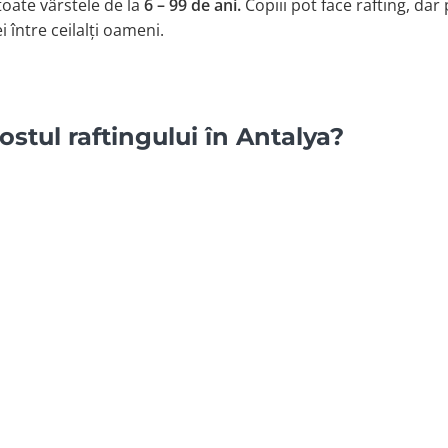
toate vârstele de la
6 – 99 de ani.
Copiii pot face rafting, dar
ei între ceilalți oameni.
ostul raftingului în Antalya?