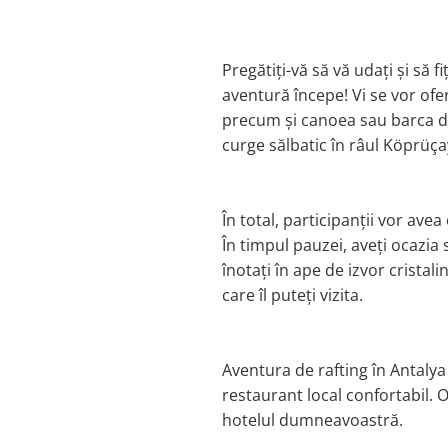
Pregătiți-vă să vă udați și să 
aventură începe! Vi se vor ofe
precum și canoea sau barca du
curge sălbatic în râul Köprüç
În total, participanții vor avea
În timpul pauzei, aveți ocazia 
înotați în ape de izvor cristal
care îl puteți vizita.
Aventura de rafting în Antalya 
restaurant local confortabil. O
hotelul dumneavoastră.