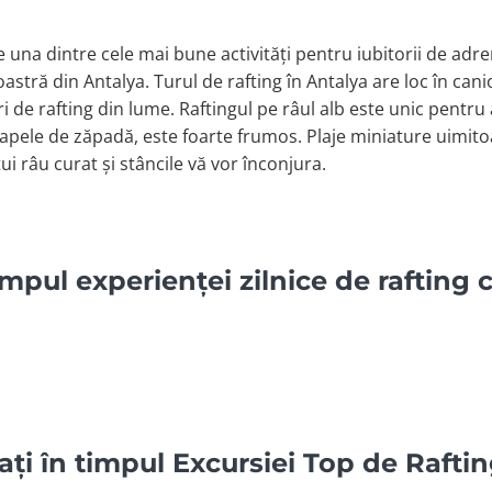
e una dintre cele mai bune activități pentru iubitorii de adre
stră din Antalya. Turul de rafting în Antalya are loc în can
i de rafting din lume. Raftingul pe râul alb este unic pentru
 apele de zăpadă, este foarte frumos. Plaje miniature uimit
i râu curat și stâncile vă vor înconjura.
impul experienței zilnice de rafting 
ați în timpul Excursiei Top de Rafti