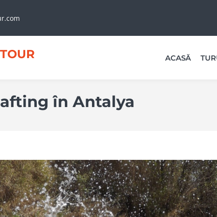
ur.com
TOUR
ACASĂ
TUR
afting în Antalya