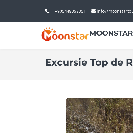
+905448358351
info@moonstarto
MOONSTAR
Excursie Top de R