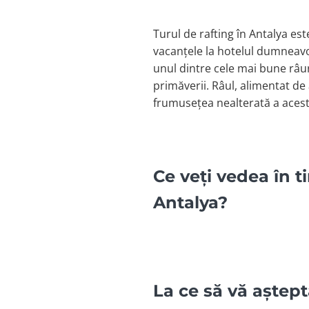
Turul de rafting în Antalya est
vacanțele la hotelul dumneavoa
unul dintre cele mai bune râur
primăverii. Râul, alimentat de
frumusețea nealterată a acestu
Ce veți vedea în t
Antalya?
La ce să vă aștept