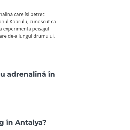
nalină care își petrec
ionul Köprülü, cunoscut ca
 a experimenta peisajul
oare de-a lungul drumului,
cu adrenalină în
ng în Antalya?