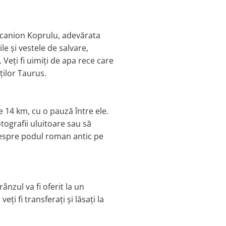
ul canion Koprulu, adevărata
e și vestele de salvare,
eți fi uimiți de apa rece care
ților Taurus.
de 14 km, cu o pauză între ele.
tografii uluitoare sau să
e despre podul roman antic pe
ânzul va fi oferit la un
ți fi transferați și lăsați la