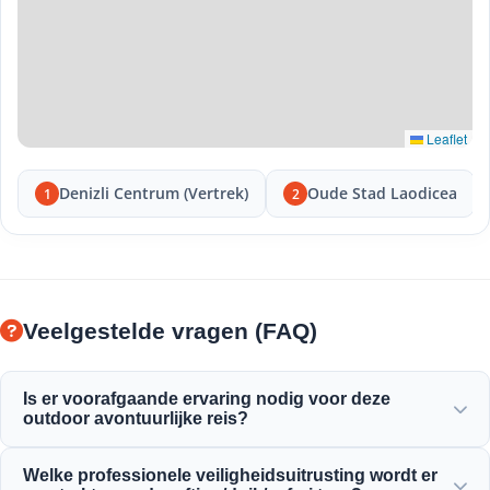
Leaflet
Denizli Centrum (Vertrek)
Oude Stad Laodicea
1
2
Veelgestelde vragen (FAQ)
Is er voorafgaande ervaring nodig voor deze
outdoor avontuurlijke reis?
Nee, eerdere ervaring is niet nodig! Professionele gidsen
Welke professionele veiligheidsuitrusting wordt er
geven je volledige instructies en begeleiden je tijdens het