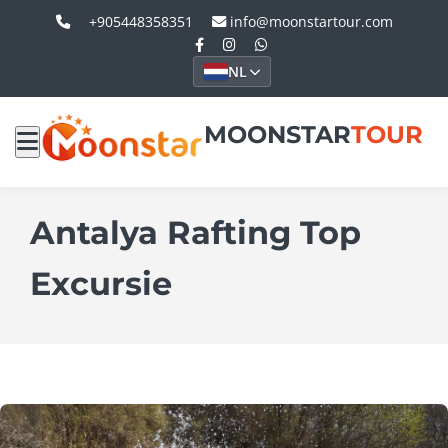
+905448358351
info@moonstartour.com
NL
MOONSTAR
TOUR
Antalya Rafting Top
Excursie