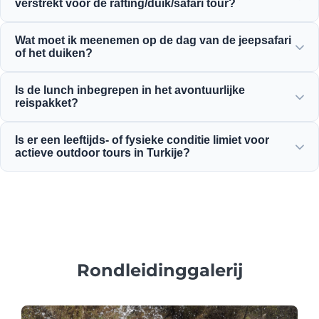
verstrekt voor de rafting/duik/safari tour?
raften, duiken of safari activiteiten.
Wij verstrekken alle gecertificeerde veiligheidsuitrusting,
Wat moet ik meenemen op de dag van de jeepsafari
waaronder hoogwaardige reddingsvesten, helmen,
of het duiken?
duikuitrusting en volledig uitgeruste avontuurlijke
voertuigen.
Neem comfortabele kleding, een zwempak, waterdichte
Is de lunch inbegrepen in het avontuurlijke
schoenen of sandalen, zonnebrandcrème, een zonnebril
reispakket?
en reservekleding mee.
Ja, bij bijna al onze dagvullende avontuurlijke reizen,
Is er een leeftijds- of fysieke conditie limiet voor
raftingtochten en jeepsafari's is een heerlijke lokale lunch
actieve outdoor tours in Turkije?
inbegrepen.
Ja, de limieten variëren: raften is ideaal vanaf 5+ jaar,
duiken vereist 14+ jaar en alle deelnemers moeten in
redelijke gezondheid verkeren.
Rondleidinggalerij