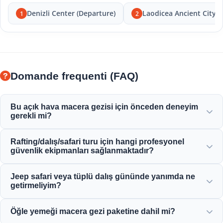
Denizli Center (Departure)
Laodicea Ancient City
1
2
Domande frequenti (FAQ)
Bu açık hava macera gezisi için önceden deneyim
gerekli mi?
Daha önce deneyime gerek yok! Profesyonel rehberler
Rafting/dalış/safari turu için hangi profesyonel
rafting, dalış veya safari aktiviteleri boyunca size tam
güvenlik ekipmanları sağlanmaktadır?
talimatlar verir ve size eşlik eder.
Yüksek kaliteli can yelekleri, kasklar, tüplü dalış ekipmanı
Jeep safari veya tüplü dalış gününde yanımda ne
ve tam donanımlı macera araçları da dahil olmak üzere
getirmeliyim?
tüm sertifikalı güvenlik ekipmanlarını sağlıyoruz.
Rahat kıyafetler, mayo, suya dayanıklı ayakkabı veya
Öğle yemeği macera gezi paketine dahil mi?
sandalet, güneş kremi, güneş gözlüğü ve yedek kıyafet