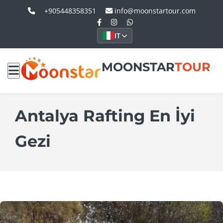
+905448358351
info@moonstartour.com
IT
MOONSTAR
TOUR
Antalya Rafting En İyi
Gezi