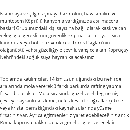
Islanmaya ve çılgınlaşmaya hazır olun, havalanalım ve
muhteşem Köprülü Kanyon'a vardığınızda asıl macera
başlar! Grubunuzdaki kişi sayısına bağlı olarak kask ve can
yeleği gibi gerekli tüm güvenlik ekipmanlarının yanı sıra
kanonuz veya botunuz verilecek. Toros Dağları'nın
olağanüstü vahşi güzelliğiyle çevrili, vahşice akan Köprüçay
Nehri'ndeki soğuk suya hayran kalacaksınız.
Toplamda katılımcılar, 14 km uzunluğundaki bu nehirde,
aralarında mola vererek 3 farklı parkurda rafting yapma
fırsatı bulacaklar. Mola sırasında güzel ve el değmemiş
çevreyi hayranlıkla izleme, nefes kesici fotoğraflar çekme
veya kristal berraklığındaki kaynak sularında yüzme
fırsatınız var. Ayrıca eğitmenler, ziyaret edebileceğiniz antik
Roma köprüsü hakkında bazı genel bilgiler verecektir.