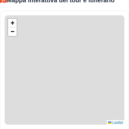
Mappa interattiva del tour e itinerario
+
−
Leaflet