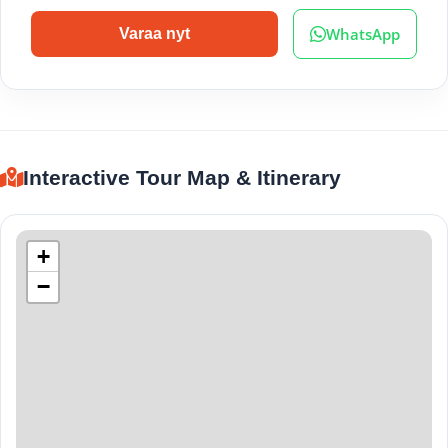
WhatsApp
Varaa nyt
Interactive Tour Map & Itinerary
+
−