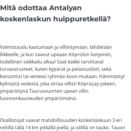
Mitä odottaa Antalyan
koskenlaskun huippuretkellä?
Valmistaudu kastumaan ja villiintymään, lähdetään
liikkeelle, ja kun saavut upeaan Köprülün kanjoniin,
todellinen seikkailu alkaa! Saat kaikki tarvittavat
turvavarusteet, kuten kypärät ja pelastusliivit, sekä
kanoottisi tai veneesi ryhmäsi koon mukaan. Hämmästyt
kylmästä vedestä, joka virtaa villisti Köprüçay-jokeen,
ympäröitynä Taurusvuorten upean villin
luonnonkauneuden ympäröimänä.
Osallistujat saavat mahdollisuuden koskenlaskuun 3 eri
reitillä tällä 14 km pitkällä joella, ja välillä on tauko. Tauon