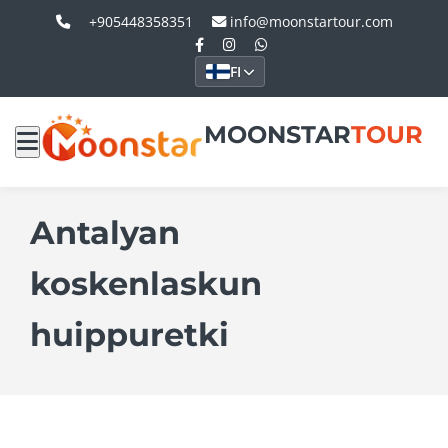
+905448358351
info@moonstartour.com
FI
MOONSTAR
TOUR
Antalyan
koskenlaskun
huippuretki