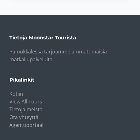
Tietoja Moonstar Tourista
Pamukkalessa tarjoamme ammattimaisia ​​
matkailupalveluita.
Pikalinkit
Kotiin
View All Tours
Tietoja meistä
Ota yhteyttä
Agenttiportaali