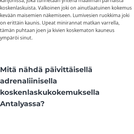
kanjonissa, joka tunnetaan yhtenä maailman parhaista
koskenlaskuista. Valkoinen joki on ainutlaatuinen kokemus
kevään maisemien näkemiseen. Lumivesien ruokkima joki
on erittäin kaunis. Upeat minirannat matkan varrella,
tämän puhtaan joen ja kivien koskematon kauneus
ympäröi sinut.
Mitä nähdä päivittäisellä
adrenaliinisella
koskenlaskukokemuksella
Antalyassa?