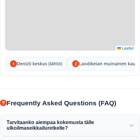
Leaflet
Denizli keskus (lähtö)
Laodikeian muinainen kaup
1
2
Frequently Asked Questions (FAQ)
Tarvitaanko aiempaa kokemusta tälle
ulkoilmaseikkailuretkelle?
Aiempaa kokemusta ei tarvita! Ammattioppaat antavat