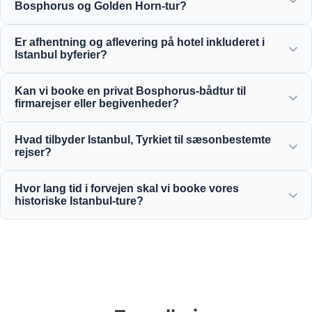
Bosphorus og Golden Horn-tur?
Du vil nyde den fantastiske udsigt over Golden Horn,
Er afhentning og aflevering på hotel inkluderet i
Bosphorus-broen, Dolmabahçe-paladset, Ortaköy-
Istanbul byferier?
moskeen, Rumeli-fæstningen og elegante osmanniske
herskabshuse.
Ja, vi tilbyder bekvem afhentning og aflevering på centralt
Kan vi booke en privat Bosphorus-bådtur til
beliggende hoteller i Sultanahmet, Taksim og
firmarejser eller begivenheder?
omkringliggende områder.
Ja! Moonstar Tour specialiserer sig i firmarejser med
Hvad tilbyder Istanbul, Tyrkiet til sæsonbestemte
skræddersyet yachtcharter, virksomhedsarrangementer og
rejser?
private Bosphorus-middagskrydstogter.
Istanbul byder på fantastiske attraktioner året rundt, fra
Hvor lang tid i forvejen skal vi booke vores
forårets tulipanfestivaler til sommerens krydstogter,
historiske Istanbul-ture?
historiske vinterture og rige madture.
Vi anbefaler at booke mindst 3 til 7 dage i forvejen i
højsæsonen for at sikre tilgængelighed til populære
seværdigheder som Hagia Sophia og Topkapi-paladset.