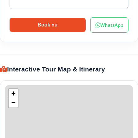
WhatsApp
Book nu
Interactive Tour Map & Itinerary
+
−