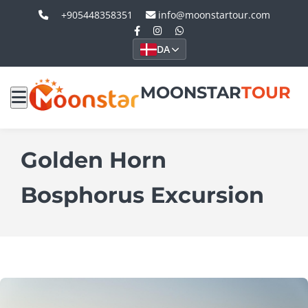
+905448358351
info@moonstartour.com
DA
MOONSTAR
TOUR
Golden Horn
Bosphorus Excursion