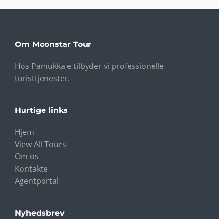
Om Moonstar Tour
Hos Pamukkale tilbyder vi professionelle
turisttjenester.
Hurtige links
Hjem
View All Tours
Om os
Kontakte
Agentportal
Nyhedsbrev