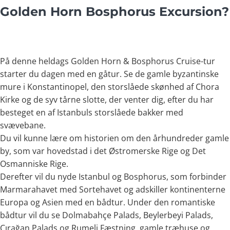
Golden Horn Bosphorus Excursion?
På denne heldags Golden Horn & Bosphorus Cruise-tur
starter du dagen med en gåtur. Se de gamle byzantinske
mure i Konstantinopel, den storslåede skønhed af Chora
Kirke og de syv tårne slotte, der venter dig, efter du har
besteget en af Istanbuls storslåede bakker med
svævebane.
Du vil kunne lære om historien om den århundreder gamle
by, som var hovedstad i det Østromerske Rige og Det
Osmanniske Rige.
Derefter vil du nyde Istanbul og Bosphorus, som forbinder
Marmarahavet med Sortehavet og adskiller kontinenterne
Europa og Asien med en bådtur. Under den romantiske
bådtur vil du se Dolmabahçe Palads, Beylerbeyi Palads,
Çırağan Palads og Rumeli Fæstning, gamle træhuse og