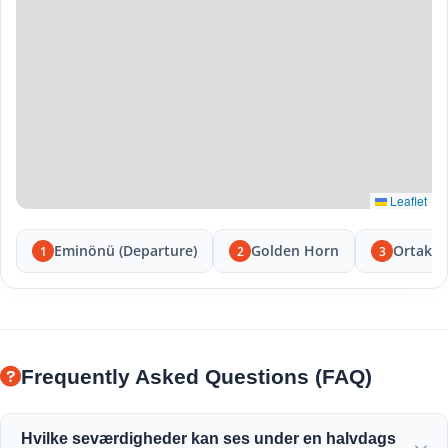
Leaflet
Eminönü (Departure)
Golden Horn
Ortakö
1
2
3
Frequently Asked Questions (FAQ)
Hvilke seværdigheder kan ses under en halvdags