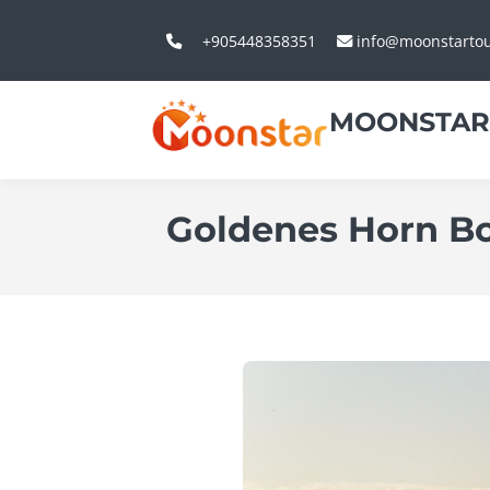
+905448358351
info@moonstarto
MOONSTAR
Goldenes Horn Bo