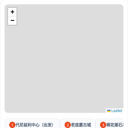
+
−
Leaflet
代尼兹利中心（出发）
老底嘉古城
棉花堡石灰
1
2
3