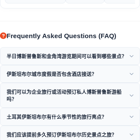
Frequently Asked Questions (FAQ)
半日博斯普鲁斯和金角湾游览期间可以看到哪些景点？
您将欣赏到金角湾、博斯普鲁斯海峡大桥、多尔玛巴赫切宫、
伊斯坦布尔城市度假是否包含酒店接送？
奥塔科伊清真寺、鲁梅利堡垒以及优雅的奥斯曼豪宅的壮丽景
色。
是的，我们为苏丹艾哈迈德、塔克西姆及周边地区的中心酒店
我们可以为企业旅行或活动预订私人博斯普鲁斯游船
提供便捷的酒店接送服务。
吗？
是的！Moonstar Tour 专门从事企业旅行管理，提供定制包
土耳其伊斯坦布尔有什么季节性的旅行亮点？
船、企业活动和私人博斯普鲁斯晚餐巡游。
伊斯坦布尔一年12个月都提供绝佳的景点，从春季郁金香节
我们应该提前多久预订伊斯坦布尔历史景点之旅？
到夏季巡游，从历史冬季之旅到丰富的美食之旅。