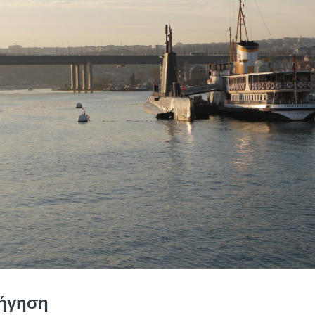
ιήγηση