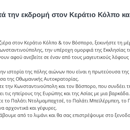
ατά την εκδρομή στον Κεράτιο Κόλπο κ
ιέρα στον Κεράτιο Κόλπο & τον Βόσπορο, ξεκινήστε τη μέρα
Κωνσταντινούπολης, την υπέροχη ομορφιά της Εκκλησίας τ
νουν αφού ανεβείτε σε έναν από τους μαγευτικούς λόφους
την ιστορία της πόλης αιώνων που είναι η πρωτεύουσα τη
σα της Οθωμανικής Αυτοκρατορίας.
τε την Κωνσταντινούπολη και τον Βόσπορο, που συνδέει 
 τις ηπείρους της Ευρώπης και της Ασίας με μια βαρκάδα.
τε το Παλάτι Ντολμαμπαχτσέ, το Παλάτι Μπεϊλέρμπεη, το Π
να αρχοντικά και γέφυρες.
λάβουμε από το λιμάνι και θα σας επιστρέψουμε στο ξενοδο