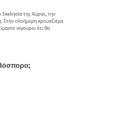
ν Εκκλησία της Χώρας, την
χη. Στην ολοήμερη κρουαζιέρα
ίμαστε σίγουροι ότι θα
 Βόσπορο;