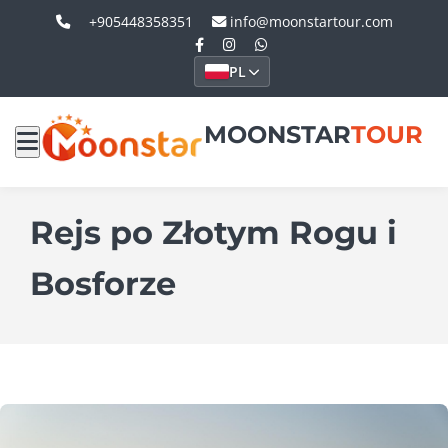
+905448358351
info@moonstartour.com
PL
MOONSTAR
TOUR
Rejs po Złotym Rogu i
Bosforze