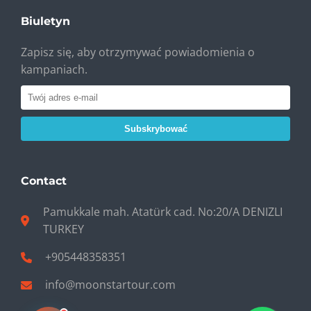
Biuletyn
Zapisz się, aby otrzymywać powiadomienia o
kampaniach.
Subskrybować
Contact
Pamukkale mah. Atatürk cad. No:20/A DENIZLI
TURKEY
+905448358351
info@moonstartour.com