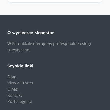
O wycieczce Moonstar
W Pamukkale oferujemy profesjonalne usługi
turystyczne.
Szybkie linki
Dom
View All Tours
O nas
Kontakt
Portal agenta