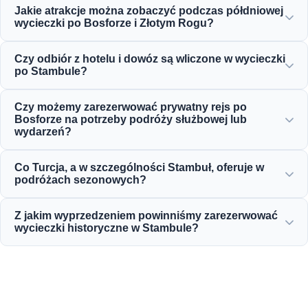
Jakie atrakcje można zobaczyć podczas półdniowej
wycieczki po Bosforze i Złotym Rogu?
Będziesz mógł cieszyć się wspaniałym widokiem na Złoty
Czy odbiór z hotelu i dowóz są wliczone w wycieczki
Róg, Most Bosforski, Pałac Dolmabahçe, Meczet Ortaköy,
po Stambule?
Twierdzę Rumeli oraz eleganckie osmańskie rezydencje.
Tak, zapewniamy dogodny odbiór i dowóz z hoteli w
Czy możemy zarezerwować prywatny rejs po
centralnych lokalizacjach, takich jak Sultanahmet, Taksim i
Bosforze na potrzeby podróży służbowej lub
okolice.
wydarzeń?
Tak! Moonstar Tour specjalizuje się w zarządzaniu
Co Turcja, a w szczególności Stambuł, oferuje w
podróżami służbowymi, oferując spersonalizowane
podróżach sezonowych?
czartery jachtów, wydarzenia korporacyjne oraz prywatne
rejsy kolacyjne po Bosforze.
Stambuł oferuje wspaniałe atrakcje przez cały rok – od
Z jakim wyprzedzeniem powinniśmy zarezerwować
wiosennych festiwali tulipanów, przez letnie rejsy, zimowe
wycieczki historyczne w Stambule?
wycieczki historyczne, aż po bogate wycieczki kulinarne.
Zalecamy rezerwację co najmniej 3 do 7 dni wcześniej w
sezonie wysokim, aby zapewnić dostępność popularnych
atrakcji, takich jak Hagia Sophia i Pałac Topkapi.