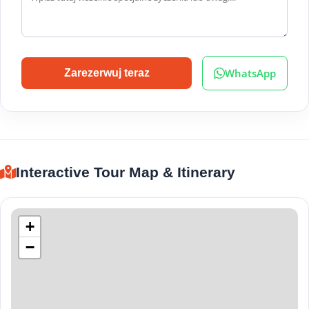
WhatsApp
Zarezerwuj teraz
Interactive Tour Map & Itinerary
+
−