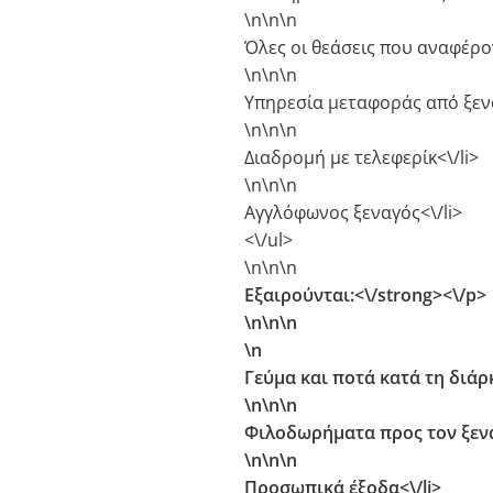
\n\n
\n
Όλες οι θεάσεις που αναφέρο
\n\n
\n
Υπηρεσία μεταφοράς από ξενο
\n\n
\n
Διαδρομή με τελεφερίκ<\/li>
\n\n
\n
Αγγλόφωνος ξεναγός<\/li>
<\/ul>
\n\n
\n
Εξαιρούνται:<\/strong><\/p>
\n\n
\n
\n
Γεύμα και ποτά κατά τη διάρκ
\n\n
\n
Φιλοδωρήματα προς τον ξεναγ
\n\n
\n
Προσωπικά έξοδα<\/li>