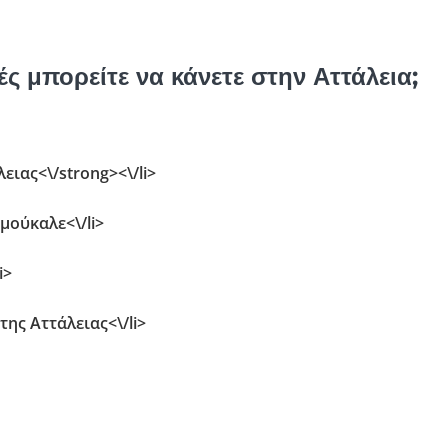
ές μπορείτε να κάνετε στην Αττάλεια;
ιας<\/strong><\/li>
μούκαλε<\/li>
i>
ης Αττάλειας<\/li>