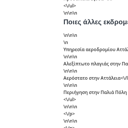
<\/ul>
\n\n
\n
Ποιες άλλες εκδρομ
\n\n
\n
\n
Υπηρεσία αεροδρομίου Αττάλε
\n\n
\n
Αλεξίπτωτο πλαγιάς στην Πα
\n\n
\n
Αερόστατο στην Αττάλεια<\/l
\n\n
\n
Περιήγηση στην Παλιά Πόλη τ
<\/ul>
\n\n
\n
<\/p>
\n\n
\n