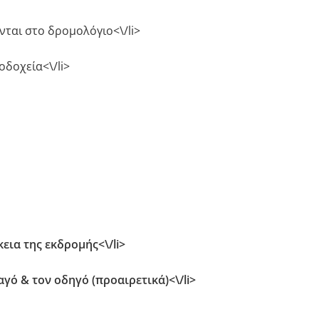
νται στο δρομολόγιο<\/li>
δοχεία<\/li>
εια της εκδρομής<\/li>
ό & τον οδηγό (προαιρετικά)<\/li>