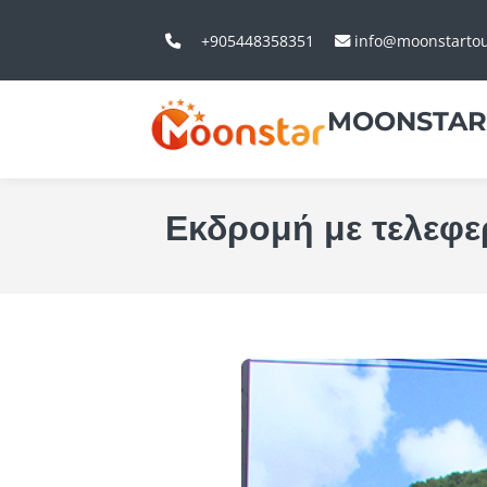
+905448358351
info@moonstarto
MOONSTAR
Εκδρομή με τελεφε