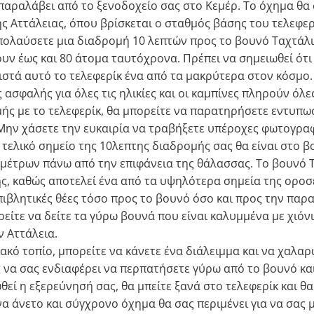
παραλάβει από το ξενοδοχείο σας στο Κεμέρ. Το όχημα θα
ς Αττάλειας, όπου βρίσκεται ο σταθμός βάσης του τελεφερί
πολαύσετε μια διαδρομή 10 λεπτών προς το βουνό Ταχτάλι.
υν έως και 80 άτομα ταυτόχρονα. Πρέπει να σημειωθεί ότι
θιστά αυτό το τελεφερίκ ένα από τα μακρύτερα στον κόσμο
 ασφαλής για όλες τις ηλικίες και οι καμπίνες πληρούν όλε
μής με το τελεφερίκ, θα μπορείτε να παρατηρήσετε εντυπω
Μην χάσετε την ευκαιρία να τραβήξετε υπέροχες φωτογραφ
τελικό σημείο της 10λεπτης διαδρομής σας θα είναι στο β
 μέτρων πάνω από την επιφάνεια της θάλασσας. Το βουνό Τα
ς, καθώς αποτελεί ένα από τα υψηλότερα σημεία της οροσε
ιβλητικές θέες τόσο προς το βουνό όσο και προς την παρα
είτε να δείτε τα γύρω βουνά που είναι καλυμμένα με χιόν
ν Αττάλεια.
κό τοπίο, μπορείτε να κάνετε ένα διάλειμμα και να χαλα
ης να σας ενδιαφέρει να περπατήσετε γύρω από το βουνό κα
εί η εξερεύνησή σας, θα μπείτε ξανά στο τελεφερίκ και θ
να άνετο και σύγχρονο όχημα θα σας περιμένει για να σας 