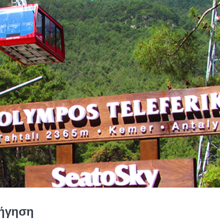
ιήγηση