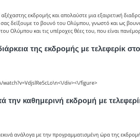
ά αξέχαστης εκδρομής και απολαύστε μια εξαιρετική διαδρ
 σας δείξουμε το βουνό του Ολύμπου, γνωστό και ως βουνό
 του Ολύμπου και τις υπέροχες θέες του, που είναι πανέμο
η διάρκεια της εκδρομής με τελεφερίκ σ
/watch?v=VdjslRe5cLo\n<\/div><\/figure>
ατά την καθημερινή εκδρομή με τελεφε
ξεκινά ανάλογα με την προγραμματισμένη ώρα της εκδρομή