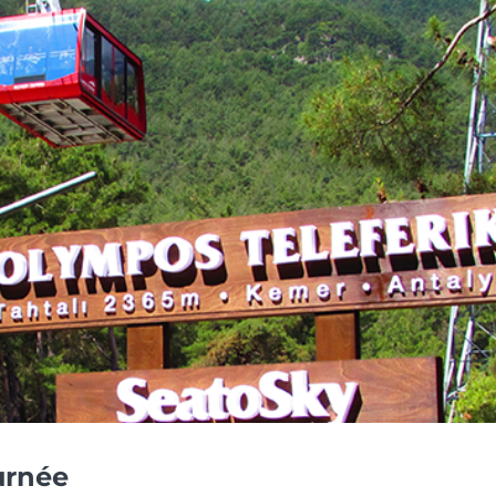
urnée