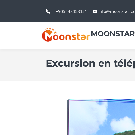
+905448358351
info@moonstarto
MOONSTAR
Excursion en tél