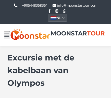
+905448358351
info@moonstartour.com
NL
MOONSTAR
TOUR
Excursie met de
kabelbaan van
Olympos