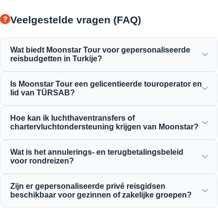
Veelgestelde vragen (FAQ)
Wat biedt Moonstar Tour voor gepersonaliseerde
reisbudgetten in Turkije?
Moonstar Tour biedt een breed scala aan
Is Moonstar Tour een gelicentieerde touroperator en
gepersonaliseerde diensten voor zakelijke en recreatieve
lid van TÜRSAB?
doeleinden, geschikt voor elk budget en biedt waar voor je
geld.
Ja, Moonstar Tour is een volledig gelicentieerd reisbureau
Hoe kan ik luchthaventransfers of
van klasse A en een trots lid van TÜRSAB (Turkije
chartervluchtondersteuning krijgen van Moonstar?
Vereniging van Reisbureaus), wat maximale
betrouwbaarheid garandeert.
Luchthaventransfers, buskaartjes en
Wat is het annulerings- en terugbetalingsbeleid
chartervluchtreserveringen kunnen rechtstreeks via onze
voor rondreizen?
website of door contact op te nemen met ons 24/7
klantenserviceteam worden geregeld.
We bieden een ruimhartig annuleringsbeleid voor de
Zijn er gepersonaliseerde privé reisgidsen
meeste standaard dagtochten, waarbij doorgaans gratis
beschikbaar voor gezinnen of zakelijke groepen?
annuleren tot 24 uur voor vertrek is toegestaan.
Ja! We geloven in het leveren van op maat gemaakte