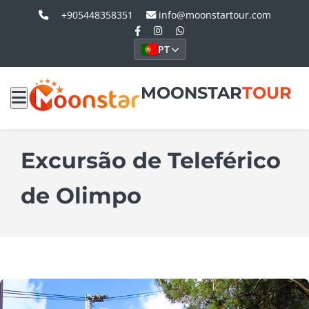
+905448358351
info@moonstartour.com
PT
MOONSTAR
TOUR
Excursão de Teleférico
de Olimpo