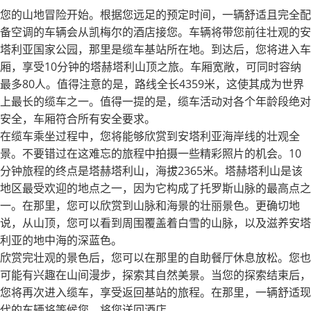
您的山地冒险开始。根据您远足的预定时间，一辆舒适且完全配
备空调的车辆会从凯梅尔的酒店接您。车辆将带您前往壮观的安
塔利亚国家公园，那里是缆车基站所在地。到达后，您将进入车
厢，享受10分钟的塔赫塔利山顶之旅。车厢宽敞，可同时容纳
最多80人。值得注意的是，路线全长4359米，这使其成为世界
上最长的缆车之一。值得一提的是，缆车活动对各个年龄段绝对
安全，车厢符合所有安全要求。
在缆车乘坐过程中，您将能够欣赏到安塔利亚海岸线的壮观全
景。不要错过在这难忘的旅程中拍摄一些精彩照片的机会。10
分钟旅程的终点是塔赫塔利山，海拔2365米。塔赫塔利山是该
地区最受欢迎的地点之一，因为它构成了托罗斯山脉的最高点之
一。在那里，您可以欣赏到山脉和海景的壮丽景色。更确切地
说，从山顶，您可以看到周围覆盖着白雪的山脉，以及滋养安塔
利亚的地中海的深蓝色。
欣赏完壮观的景色后，您可以在那里的自助餐厅休息放松。您也
可能有兴趣在山间漫步，探索其自然美景。当您的探索结束后，
您将再次进入缆车，享受返回基站的旅程。在那里，一辆舒适现
代的车辆将等候您，将您送回酒店。