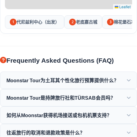
Leaflet
代尼兹利中心（出发）
老底嘉古城
棉花堡石灰
1
2
3
Frequently Asked Questions (FAQ)
Moonstar Tour为土耳其个性化旅行预算提供什么？
Moonstar Tour提供多种个性化服务，涵盖企业旅行、商务和
Moonstar Tour是持牌旅行社和TÜRSAB会员吗？
休闲目的，提供适合各种预算的超值选择。
是的，Moonstar Tour是一家完全持牌的A类旅行社，并且是
如何从Moonstar获得机场接送或包机机票支持？
TÜRSAB（土耳其旅行社协会）的骄傲成员，确保最大程度的
可靠性。
您可以直接通过我们的网站或联系我们的24/7客户支持团队
往返旅行的取消和退款政策是什么？
进行机场接送、巴士票和包机航班预订。