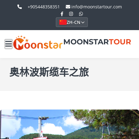
+905448358351
info@moonstartour.com
ZH-CN
MOONSTAR
TOUR
奥林波斯缆车之旅