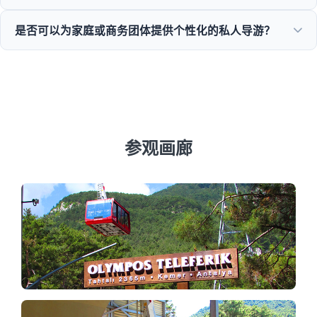
对于大多数标准的一日游，我们通常提供慷慨的取消政策，允
是否可以为家庭或商务团体提供个性化的私人导游？
许在出发前24小时免费取消。
是的！我们致力于为私人家庭、商务或企业团体提供定制服
务，提供专业的多语言导游和私人车辆。
参观画廊