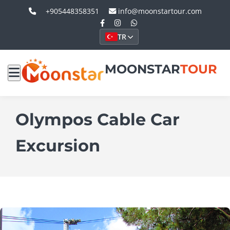
+905448358351
info@moonstartour.com
TR
MOONSTAR
TOUR
Olympos Cable Car
Excursion