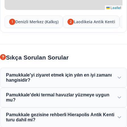
Leaflet
Denizli Merkez (Kalkış)
Laodikeia Antik Kenti
1
2
Sıkça Sorulan Sorular
Pamukkale'yi ziyaret etmek için yılın en iyi zamanı
hangisidir?
Pamukkale tüm yıl boyunca güzeldir ancak ilkbahar (Nisan-
Pamukkale'deki termal havuzlar yüzmeye uygun
Haziran) ve sonbahar (Eylül-Kasım) beyaz terasları ve
mu?
Hierapolis antik kalıntılarını keşfetmek için en keyifli
havayı sunar.
Evet! Travertenlerdeki termal sular ve Kleopatra Antik
Pamukkale gezisine rehberli Hierapolis Antik Kenti
Havuzu, mineral bakımından zengindir ve yüzmek için
turu dahil mi?
mükemmel, sıcak ve rahatlatıcı bir sıcaklıkta tutulur.