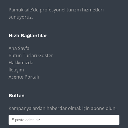
Pamukkale'de profesyonel turizm hizmetleri
sunuyoruz.
Hızlı Bağlantılar
Ana Sayfa
Bütün Turları Göster
Hakkımızda
İletişim
Acente Portalı
Bülten
Kampanyalardan haberdar olmak için abone olun.