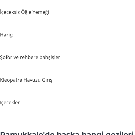
İçeceksiz Öğle Yemeği
Hariç:
Şoför ve rehbere bahşişler
Kleopatra Havuzu Girişi
İçecekler
Pamukkale'de başka hangi gezileri