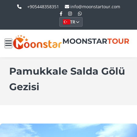
+905448358351
info@moonstartour.com
TR
MOONSTAR
TOUR
Pamukkale Salda Gölü
Gezisi