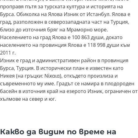
проправя пътя за турската култура и историята на
Бурса. Обиколка на Ялова Изник от Истанбул. Ялова е
град, разположен в северозападната част на Турция,
близо до източния бряг на Мраморно море.
Населението на град Ялова е 100 863 души, докато
населението на провинция Ялова е 118 998 души към
2011 г.
Изник е град и административен район в провинция
Бурса, Турция. В исторически план е известен като
Никея (на гръцки: Νίκαια), откъдето произлиза и
съвременното му име. Градът се намира в плодороден
басейн в източния край на езерото Изник, ограничен от
хълмове на север и юг.
Какво да видим по време на