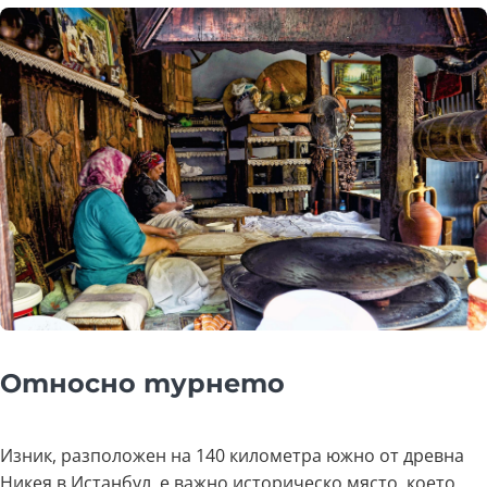
Относно турнето
Изник, разположен на 140 километра южно от древна
Никея в Истанбул, е важно историческо място, което