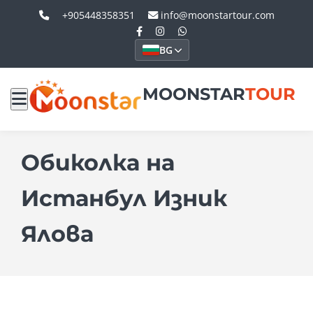
+905448358351
info@moonstartour.com
BG
MOONSTAR
TOUR
Обиколка на
Истанбул Изник
Ялова