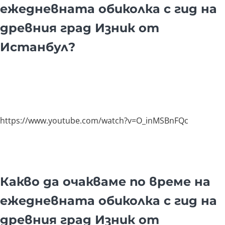
ежедневната обиколка с гид на
древния град Изник от
Истанбул?
https://www.youtube.com/watch?v=O_inMSBnFQc
Какво да очакваме по време на
ежедневната обиколка с гид на
древния град Изник от