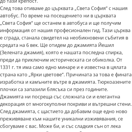
до тази крепост.
След това отиваме до църквата „Света София“ с нашия
автобус. По време на посещението ни в църквата
„Света София“ ще останем в автобуса и ще получим
информация от нашия професионален гид. Тази църква
е сграда, станала свидетел на необикновени събития в
средата на 6 век. Ще отидем до джамията Йешил
(Зелената джамия), която е нашата последна спирка,
преди да приключим историческата си обиколка. От
1331 г. тя има само едно минаре и е известна в цялата
страна като „Ярки цветове“. Причината за това е фината
изработка и камъните вътре в джамията. Тюркоазените
плочки са запазили блясъка си през годините.
Джамията ни посреща със сложната си и елегантна
декорация от многокуполни покриви и вътрешни стени.
След джамията, с щастието да добавим още едно ново
преживяване към нашите уникални изживявания, се
сбогуваме с вас. Може би, и със сладкия сън от лека