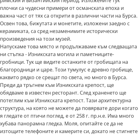
римския и византийския период. Изложените тук
плочки са чудесни примери от османската епоха и
важна част от тях са открити в различни части на Бурса.
Освен това, бижутата и монетите, изложени заедно с
керамиката, са сред незаменимите исторически
произведения на този музей.
Напускаме това място и продължаваме към следващата
ни стъпка - Изникската могила и паметниците-
гробници. Тук ще видите останките от гробищата на
благородници и царе. Този тумулус е древно гробище,
каквито рядко се срещат по света, но много в Бурса.
Преди да тръгнем към Изникската крепост, ще
обядваме в известен ресторант. След храненето ще
потеглим към Изникската крепост. Тази архитектурна
структура, на която не можете да повярвате дори когато
я гледате от птичи поглед, е от 258 г. пр.н.е. Има много
хубава панорамна гледка. Моля, опитайте се да не
изтощите телефоните и камерите си, докато не стигнете