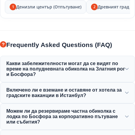
Денизли център (Отпътуване)
Древният град Л
1
2
Frequently Asked Questions (FAQ)
Какви забележителности могат да се видят по
време на полудневната обиколка на Златния рог
и Босфора?
Ще се насладите на невероятна гледка към Златния
Включено ли е вземане и оставяне от хотела за
рог, Босфорския мост, двореца Долмабахче, джамията
градските ваканции в Истанбул?
Ортакьой, крепостта Румели Хисар и елегантни
османски имения.
Да, ние осигуряваме удобно вземане и оставяне от
Можем ли да резервираме частна обиколка с
централно разположени хотели в районите
лодка по Босфора за корпоративно пътуване
Султанахмет, Таксим и околностите.
или събития?
Да! Moonstar Tour е специализирана в управлението