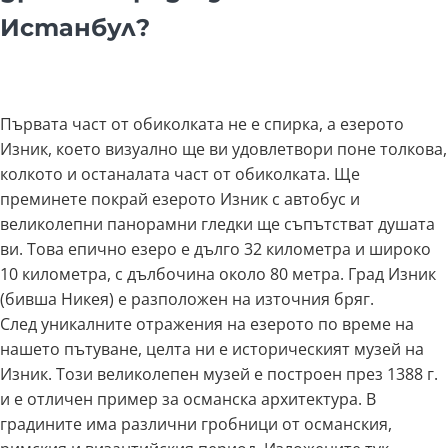
Истанбул?
Първата част от обиколката не е спирка, а езерото
Изник, което визуално ще ви удовлетвори поне толкова,
колкото и останалата част от обиколката. Ще
преминете покрай езерото Изник с автобус и
великолепни панорамни гледки ще съпътстват душата
ви. Това епично езеро е дълго 32 километра и широко
10 километра, с дълбочина около 80 метра. Град Изник
(бивша Никея) е разположен на източния бряг.
След уникалните отражения на езерото по време на
нашето пътуване, целта ни е историческият музей на
Изник. Този великолепен музей е построен през 1388 г.
и е отличен пример за османска архитектура. В
градините има различни гробници от османския,