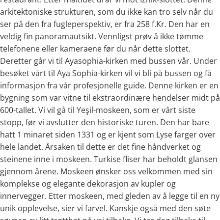
arkitektoniske strukturen, som du ikke kan tro selv når du
ser på den fra fugleperspektiv, er fra 258 f.Kr. Den har en
veldig fin panoramautsikt. Vennligst prøv å ikke tømme
telefonene eller kameraene før du når dette slottet.
Deretter går vi til Ayasophia-kirken med bussen vår. Under
besøket vårt til Aya Sophia-kirken vil vi bli på bussen og få
informasjon fra vår profesjonelle guide. Denne kirken er en
bygning som var vitne til ekstraordinære hendelser midt på
600-tallet. Vi vil gå til Yeşil-moskeen, som er vårt siste
stopp, før vi avslutter den historiske turen. Den har bare
hatt 1 minaret siden 1331 og er kjent som Lyse farger over
hele landet. Årsaken til dette er det fine håndverket og
steinene inne i moskeen. Turkise fliser har beholdt glansen
gjennom årene. Moskeen ønsker oss velkommen med sin
komplekse og elegante dekorasjon av kupler og
innervegger. Etter moskeen, med gleden av å legge til en ny
unik opplevelse, sier vi farvel. Kanskje også med den søte