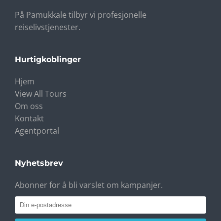
På Pamukkale tilbyr vi profesjonelle
reiselivstjenester.
Hurtigkoblinger
Hjem
View All Tours
Om oss
Kontakt
Agentportal
Nyhetsbrev
Abonner for å bli varslet om kampanjer.