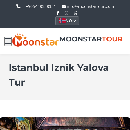
+905448358351
info@moonstartour.com
NO
MOONSTAR
TOUR
Istanbul Iznik Yalova
Tur