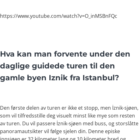
https://www.youtube.com/watch?v=O_inMSBnFQc
Hva kan man forvente under den
daglige guidede turen til den
gamle byen Iznik fra Istanbul?
Den første delen av turen er ikke et stopp, men İznik-sjøen,
som vil tilfredsstille deg visuelt minst like mye som resten
av turen. Du vil passere İznik-sjøen med buss, og storslåtte
panoramautsikter vil følge sjelen din. Denne episke
innsjøen er 32 kilometer lang og 10 kilometer bred og