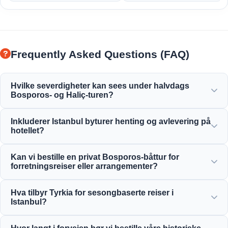
Frequently Asked Questions (FAQ)
Hvilke severdigheter kan sees under halvdags
Bosporos- og Haliç-turen?
Du vil nyte den fantastiske utsikten over Haliç, Bosporos-
Inkluderer Istanbul byturer henting og avlevering på
broen, Dolmabahçe-palasset, Ortaköy-moskeen,
hotellet?
Rumelihisarı og elegante osmanske herskapshus.
Ja, vi tilbyr praktisk hotellhenting og avlevering fra sentralt
Kan vi bestille en privat Bosporos-båttur for
beliggende hoteller i Sultanahmet, Taksim og
forretningsreiser eller arrangementer?
omkringliggende områder.
Ja! Moonstar Tour spesialiserer seg på bedriftsreisestyring
Hva tilbyr Tyrkia for sesongbaserte reiser i
og tilbyr skreddersydd yachtutleie, bedriftsarrangementer
Istanbul?
og private Bosporos-middagscruise.
Istanbul tilbyr fantastiske attraksjoner året rundt, fra