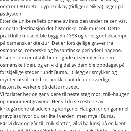
omtrent 80 meter dyp. Iznik by (tidligere Nikea) ligger på
østkysten.
Etter de unike refleksjonene av innsjøen under reisen vår,
er neste destinasjon det historiske Iznik-museet. Dette
praktfulle museet ble bygget i 1388 og er et godt eksempel
på osmansk arkitektur. Det er forskjellige graver fra
osmanske, romerske og bysantinske perioder i hagene.
Flisene som er utstilt her er gode eksempler fra den
osmanske tiden, og en viktig del av dem ble oppdaget på
forskjellige steder rundt Bursa. I tillegg er smykker og
mynter utstilt med keramikk blant de uunnværlige
historiske verkene på dette museet.
Vi forlater her og går videre til neste steg mot Iznik-haugen
og monumentgravene. Her vil du se restene av
kirkegårdene til adelen og kongene. Haugen er en gammel
gravplass hvor du ser lite i verden, men mye i Bursa.
Før vi drar og går til Iznik-slottet, vil vi ha lunsj på en kjent
restaurant. Etter måltidet drar vi mot Iznik-slottet. Denne