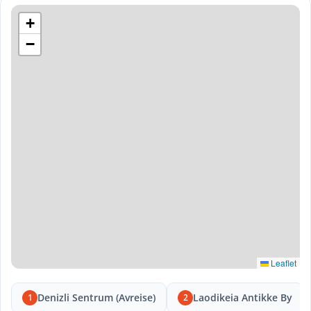
+
−
Leaflet
Denizli Sentrum (Avreise)
Laodikeia Antikke By
1
2