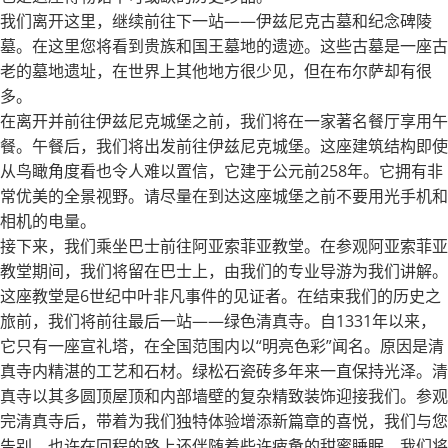
我们离开这里，继续前往下一站——伊兹尼克古墓和纪念碑陵
墓。在这里您将看到贵族和国王墓地的遗迹。这些古墓是一座古
老的墓地遗址，在世界上其他地方很少见，但在布尔萨却有很
多。
在离开并前往伊兹尼克城堡之前，我们将在一家著名餐厅享用午
餐。午餐后，我们将出发前往伊兹尼克城堡。这座建筑结构即使
从鸟瞰角度看也令人难以置信，它建于公元前258年。它拥有非
常优美的全景视野。请尽量在到达这座城堡之前不要用光手机和
相机的电量。
接下来，我们乘坐巴士前往阿亚索菲亚教堂。在参观阿亚索菲亚
教堂期间，我们将留在巴士上，由我们的专业导游为我们讲解。
这座教堂是6世纪中叶非凡事件的见证者。在结束我们的历史之
旅前，我们将前往最后一站——绿色清真寺。自1331年以来，
它只有一座宣礼塔，在全国范围内以“明亮色彩”闻名。原因是清
真寺内精湛的工艺和石材。绿松石瓷砖多年来一直保持光泽。清
真寺以其多圆顶屋顶和内部墙壁的复杂精致装饰迎接我们。参观
完清真寺后，带着为我们独特体验增添新篇章的喜悦，我们与您
告别。也许在回程的路上还伴随着些许疲惫的甜蜜睡眠。我们将