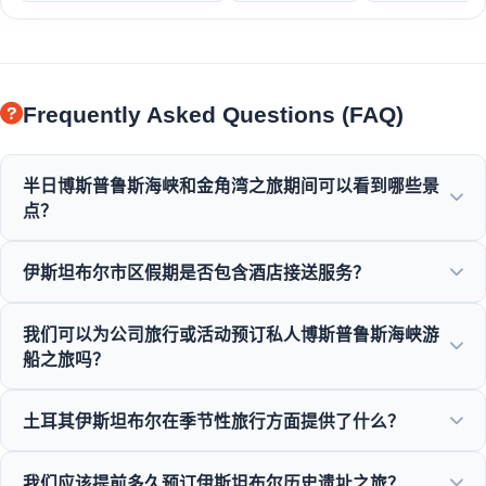
Frequently Asked Questions (FAQ)
半日博斯普鲁斯海峡和金角湾之旅期间可以看到哪些景
点？
您将欣赏到金角湾、博斯普鲁斯海峡大桥、多尔玛巴赫切宫、
伊斯坦布尔市区假期是否包含酒店接送服务？
奥塔科伊清真寺、鲁梅利堡垒以及优雅奥斯曼式别墅的壮丽景
色。
是的，我们为位于苏丹阿赫迈特、塔克西姆及周边地区的中心
我们可以为公司旅行或活动预订私人博斯普鲁斯海峡游
位置酒店提供便捷的酒店接送服务。
船之旅吗？
是的！Moonstar Tour专注于企业旅行管理，提供定制游艇租
土耳其伊斯坦布尔在季节性旅行方面提供了什么？
赁、企业活动和私人博斯普鲁斯晚餐巡游。
伊斯坦布尔全年12个月都提供绝佳的景点，从春季的郁金香
我们应该提前多久预订伊斯坦布尔历史遗址之旅？