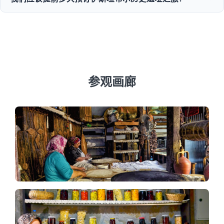
节到夏季的游船之旅、历史性的冬季游览以及丰富的美食之
旅。
我们建议在旺季至少提前3到7天预订，以确保圣索菲亚大教
堂和托普卡帕宫等热门景点的可用性。
参观画廊