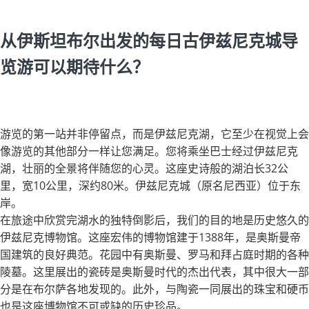
从伊斯坦布尔出发的每日古伊兹尼克城导
览游可以期待什么？
游览的第一站并非停留点，而是伊兹尼克湖，它至少在视觉上会
像游览的其他部分一样让您满足。您将乘坐巴士经过伊兹尼克
湖，壮丽的全景将伴随您的心灵。这座史诗般的湖泊长32公
里，宽10公里，深约80米。伊兹尼克城（原名尼西亚）位于东
岸。
在旅途中欣赏完湖水的独特倒影后，我们的目的地是历史悠久的
伊兹尼克博物馆。这座宏伟的博物馆建于1388年，是奥斯曼帝
国建筑的良好典范。花园中有奥斯曼、罗马和拜占庭时期的各种
陵墓。这里展出的瓷砖是奥斯曼时代的杰出代表，其中很大一部
分是在布尔萨各地发现的。此外，与陶瓷一同展出的珠宝和硬币
也是这座博物馆不可或缺的历史珍品。