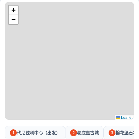
+
−
Leaflet
代尼兹利中心（出发）
老底嘉古城
棉花堡石灰
1
2
3