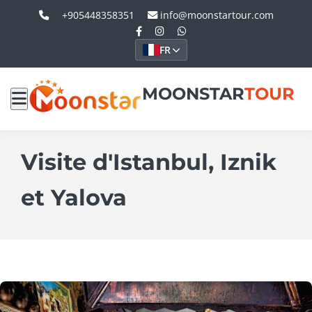
+905448358351
info@moonstartour.com
FR
MOONSTAR
TOUR
Visite d'Istanbul, Iznik
et Yalova