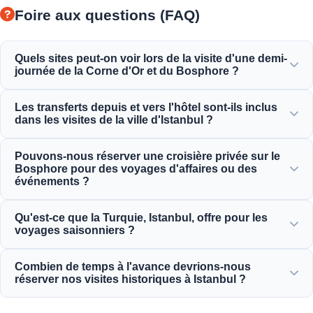
Foire aux questions (FAQ)
Quels sites peut-on voir lors de la visite d'une demi-
journée de la Corne d'Or et du Bosphore ?
Vous profiterez de la Corne d'Or, du pont du Bosphore, du
Les transferts depuis et vers l'hôtel sont-ils inclus
palais de Dolmabahçe, de la mosquée d'Ortaköy, du
dans les visites de la ville d'Istanbul ?
château de Roumélie et d'une magnifique vue sur les
élégantes demeures ottomanes.
Oui, nous fournissons un service pratique de prise en
Pouvons-nous réserver une croisière privée sur le
charge et de retour depuis les hôtels situés dans les zones
Bosphore pour des voyages d'affaires ou des
centrales telles que Sultanahmet, Taksim et les environs.
événements ?
Oui ! Moonstar Tour est spécialisé dans la gestion de
Qu'est-ce que la Turquie, Istanbul, offre pour les
voyages d'affaires, offrant des locations de yachts
voyages saisonniers ?
personnalisées, des événements d'entreprise et des dîners-
croisières privés sur le Bosphore.
Istanbul offre des attractions magnifiques toute l'année,
Combien de temps à l'avance devrions-nous
des festivals de tulipes au printemps aux excursions
réserver nos visites historiques à Istanbul ?
estivales, en passant par les visites historiques en hiver et
les riches circuits gastronomiques.
Nous vous recommandons de réserver au moins 3 à 7