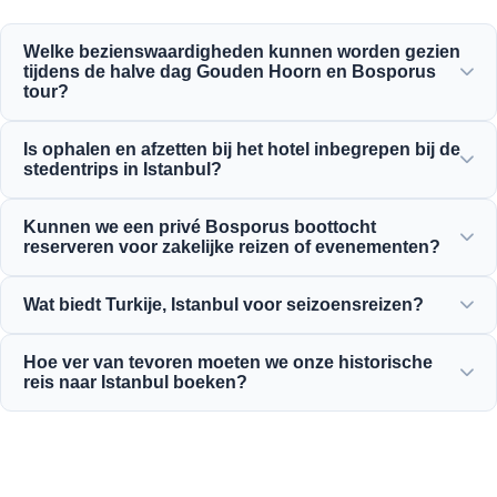
Welke bezienswaardigheden kunnen worden gezien
tijdens de halve dag Gouden Hoorn en Bosporus
tour?
U zult genieten van het prachtige uitzicht op de Gouden
Is ophalen en afzetten bij het hotel inbegrepen bij de
Hoorn, de Bosporusbrug, het Dolmabahçepaleis, de
stedentrips in Istanbul?
Ortaköymoskee, het Rumeli Hisarı en de elegante
Ottomaanse herenhuizen.
Ja, wij bieden handig ophalen en afzetten bij hotels in
Kunnen we een privé Bosporus boottocht
centrale gebieden zoals Sultanahmet, Taksim en omgeving.
reserveren voor zakelijke reizen of evenementen?
Ja! Moonstar Tour is gespecialiseerd in zakelijk reisbeheer
Wat biedt Turkije, Istanbul voor seizoensreizen?
door middel van op maat gemaakte jachtcharters,
bedrijfsevenementen en privé Bosporus dinercruises.
Istanbul biedt het hele jaar door een prachtige
Hoe ver van tevoren moeten we onze historische
verscheidenheid aan attracties, van lente-tulpenfestivals
reis naar Istanbul boeken?
tot zomerse excursies, historische winterreizen en rijke
culinaire tours.
Wij raden aan om in het hoogseizoen ten minste 3 tot 7
dagen van tevoren te reserveren om de beschikbaarheid
van populaire attracties zoals de Hagia Sophia en het