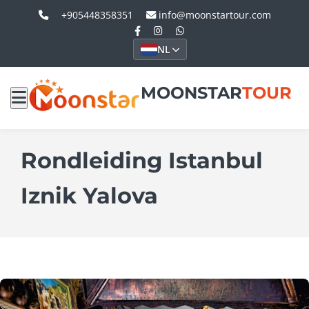
+905448358351
info@moonstartour.com
NL
MOONSTAR
TOUR
Rondleiding Istanbul
Iznik Yalova