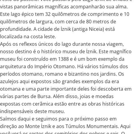
vistas panorâmicas magníficas acompanharão sua alma.
Este lago épico tem 32 quilômetros de comprimento e 10
quilômetros de largura, com cerca de 80 metros de
profundidade. A cidade de İznik (antiga Niceia) está
localizada na costa leste.
Após os reflexos únicos do lago durante nossa viagem,
nosso destino é o histórico museu de İznik. Este magnífico
museu foi construído em 1388 e é um bom exemplo da
arquitetura do Império Otomano. Há vários túmulos dos
períodos otomano, romano e bizantino nos jardins. Os
azulejos aqui expostos são grandes exemplos da era
otomana e uma parte importante deles foi descoberta em
várias partes de Bursa. Além disso, joias e moedas
expostas com cerâmica estão entre as obras históricas
indispensáveis deste museu.
Saímos daqui e seguimos para o próximo passo em
direção ao Monte İznik e aos Túmulos Monumentais. Aqui
você verá os restos dos cemitérios dos nobres e reis. O