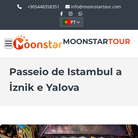
+905448358351
info@moonstartour.com
PT
MOONSTAR
TOUR
Passeio de Istambul a
İznik e Yalova