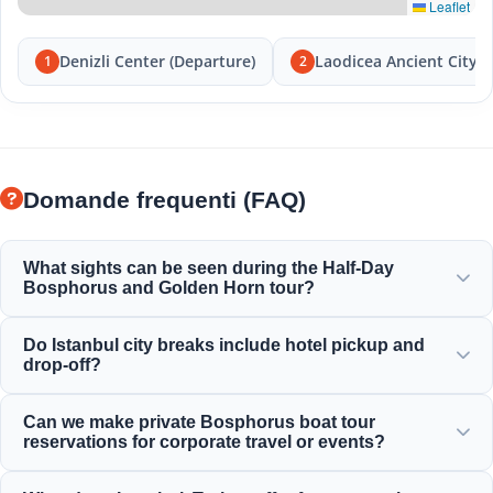
Leaflet
Denizli Center (Departure)
Laodicea Ancient City
1
2
Domande frequenti (FAQ)
What sights can be seen during the Half-Day
Bosphorus and Golden Horn tour?
You will enjoy the magnificent views of the Golden Horn,
Do Istanbul city breaks include hotel pickup and
Bosphorus Bridge, Dolmabahce Palace, Ortakoy Mosque,
drop-off?
Rumeli Fortress, and elegant Ottoman mansions.
Yes, we provide convenient hotel pickup and drop-off from
Can we make private Bosphorus boat tour
centrally located hotels in Sultanahmet, Taksim, and
reservations for corporate travel or events?
surrounding areas.
Yes! Moonstar Tour specializes in corporate travel