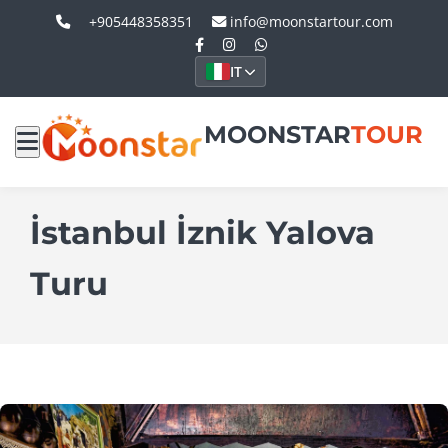
+905448358351
info@moonstartour.com
IT
MOONSTAR
TOUR
İstanbul İznik Yalova
Turu