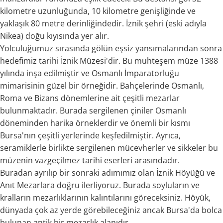
kilometre uzunluğunda, 10 kilometre genişliğinde ve
yaklaşık 80 metre derinliğindedir. İznik şehri (eski adıyla
Nikea) doğu kıyısında yer alır.
Yolculuğumuz sırasında gölün eşsiz yansımalarından sonra
hedefimiz tarihi İznik Müzesi'dir. Bu muhteşem müze 1388
yılında inşa edilmiştir ve Osmanlı İmparatorluğu
mimarisinin güzel bir örneğidir. Bahçelerinde Osmanlı,
Roma ve Bizans dönemlerine ait çeşitli mezarlar
bulunmaktadır. Burada sergilenen çiniler Osmanlı
döneminden harika örneklerdir ve önemli bir kısmı
Bursa'nın çeşitli yerlerinde keşfedilmiştir. Ayrıca,
seramiklerle birlikte sergilenen mücevherler ve sikkeler bu
müzenin vazgeçilmez tarihi eserleri arasındadır.
Buradan ayrılıp bir sonraki adımımız olan İznik Höyüğü ve
Anıt Mezarlara doğru ilerliyoruz. Burada soyluların ve
kralların mezarlıklarının kalıntılarını göreceksiniz. Höyük,
dünyada çok az yerde görebileceğiniz ancak Bursa'da bolca
bulunan antik bir mezarlık alanıdır.