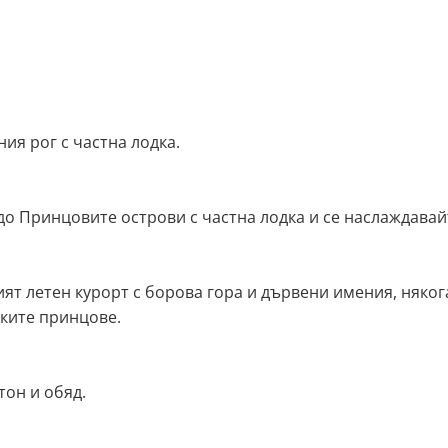
ия рог с частна лодка.
о Принцовите острови с частна лодка и се наслаждавайт
 летен курорт с борова гора и дървени имения, няког
ките принцове.
тон и обяд.