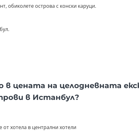
нт, обиколете острова с конски каруци.
бул.
о в цената на целодневната екс
рови в Истанбул?
е от хотела в централни хотели