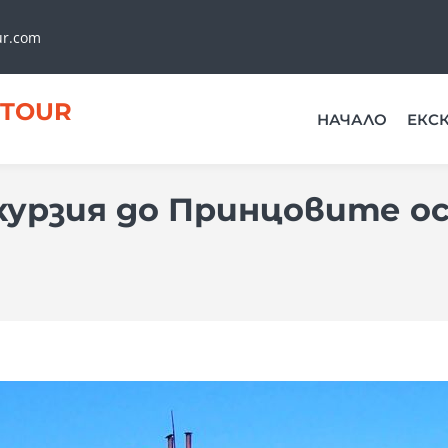
ur.com
TOUR
НАЧАЛО
ЕКС
курзия до Принцовите о