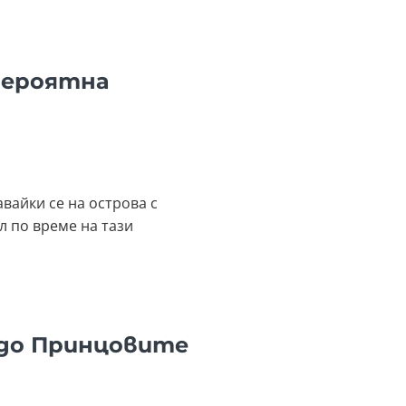
вероятна
вайки се на острова с
л по време на тази
 до Принцовите