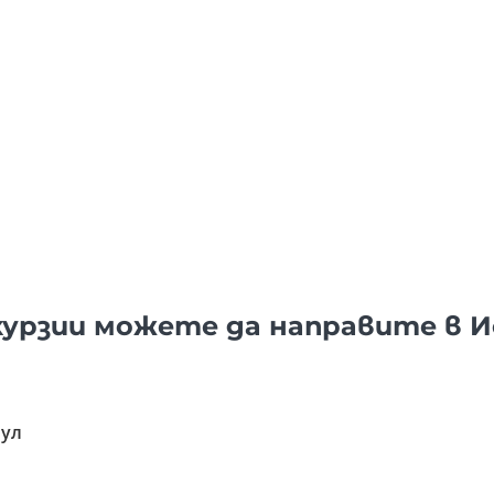
скурзии можете да направите в 
бул