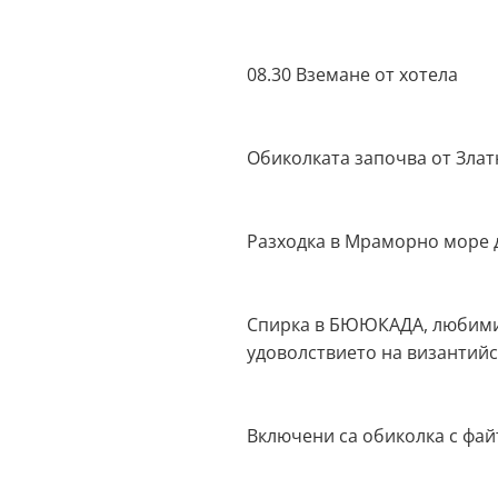
08.30 Вземане от хотела
Обиколката започва от Златн
Разходка в Мраморно море д
Спирка в БЮЮКАДА, любимият
удоволствието на византийс
Включени са обиколка с фай