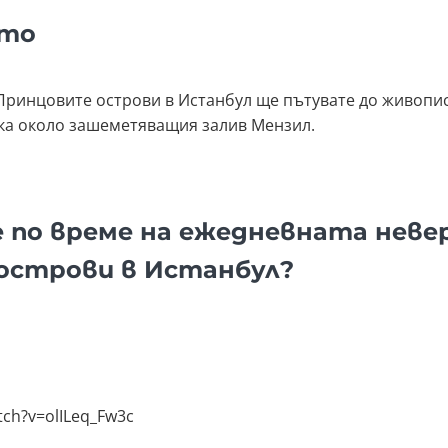
ето
Принцовите острови в Истанбул ще пътувате до живопи
дка около зашеметяващия залив Мензил.
е по време на ежедневната неве
острови в Истанбул?
tch?v=olILeq_Fw3c