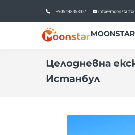
+905448358351
info@moonstarto
MOONSTAR
Целодневна екс
Истанбул