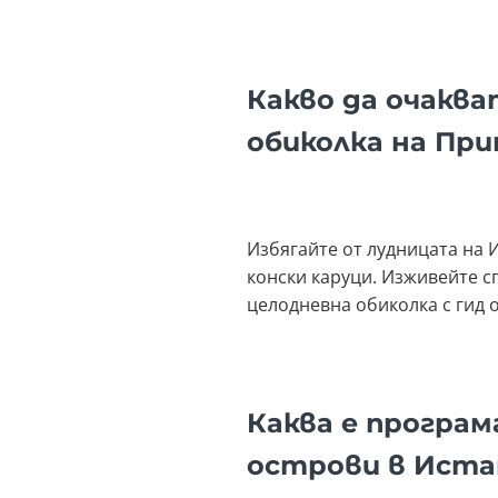
Какво да очакв
обиколка на Пр
Избягайте от лудницата на И
конски каруци. Изживейте с
целодневна обиколка с гид о
Каква е програ
острови в Иста