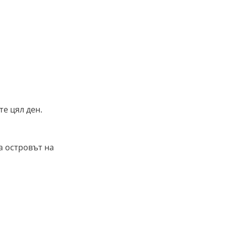
е цял ден.
а островът на