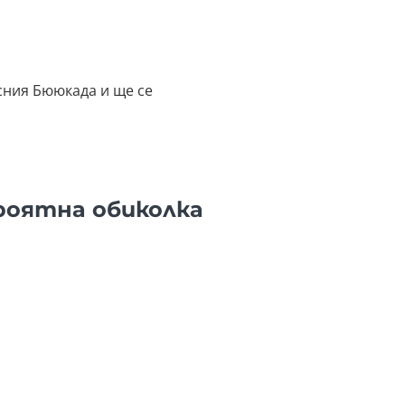
сния Бююкада и ще се
роятна обиколка