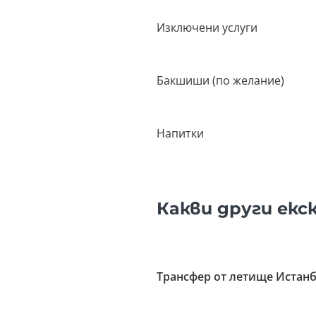
Изключени услуги
Бакшиши (по желание)
Напитки
Какви други ек
Трансфер от летище Истан