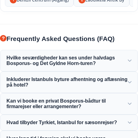
Frequently Asked Questions (FAQ)
Hvilke seværdigheder kan ses under halvdags
Bosporus- og Det Gyldne Horn-turen?
Du vil nyde den fantastiske udsigt over Det Gyldne Horn,
Inkluderer Istanbuls byture afhentning og aflæsning
Bosporusbroen, Dolmabahçe-paladset, Ortaköy-moskeen,
på hotel?
Rumeli-fæstningen og elegante osmanniske
herskabsvillaer.
Ja, vi tilbyder bekvem afhentning og aflæsning på centrale
Kan vi booke en privat Bosporus-bådtur til
hoteller i områderne Sultanahmet, Taksim og omegn.
firmarejser eller arrangementer?
Ja! Moonstar Tour er specialiseret i firmarejseplanlægning
Hvad tilbyder Tyrkiet, Istanbul for sæsonrejser?
og tilbyder skræddersyet yachtudlejning, firmaevents og
private Bosporus-middagskrydstogter.
Istanbul byder på fantastiske attraktioner året rundt, fra