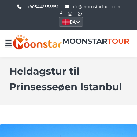
+905448358351
info@moonstartour.com
DA
MOONSTAR
TOUR
Heldagstur til
Prinsesseøen Istanbul