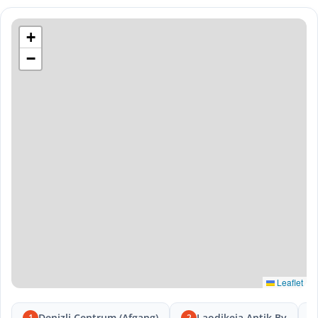
+
−
Leaflet
Denizli Centrum (Afgang)
Laodikeia Antik By
1
2