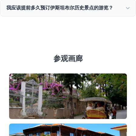
伊斯坦布尔全年12个月都提供极佳的景点，从春季郁金香节
我应该提前多久预订伊斯坦布尔历史景点的游览？
到夏季巡游、历史冬季游览和丰富的美食之旅。
我们建议在旺季至少提前3到7天预订，以确保圣索菲亚大教
堂和托普卡帕宫等热门景点的可用性。
参观画廊