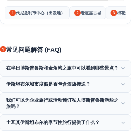
代尼兹利市中心（出发地）
老底嘉古城
棉花堡
1
2
3
常见问题解答 (FAQ)
在半日博斯普鲁斯和金角湾之旅中可以看到哪些景点？
您将欣赏到金角湾、博斯普鲁斯海峡大桥、多玛巴赫切宫、奥
伊斯坦布尔城市度假是否包含酒店接送？
塔科伊清真寺、鲁梅利堡垒以及优雅的奥斯曼别墅的壮丽景
色。
是的，我们提供苏丹艾哈迈德、塔克西姆及周边地区中心酒店
我们可以为企业旅行或活动预订私人博斯普鲁斯游船之
的便捷接送服务。
旅吗？
可以！Moonstar Tour 专门提供企业旅行管理，提供定制游艇
土耳其伊斯坦布尔的季节性旅行提供了什么？
租赁、企业活动和私人博斯普鲁斯晚餐巡游。