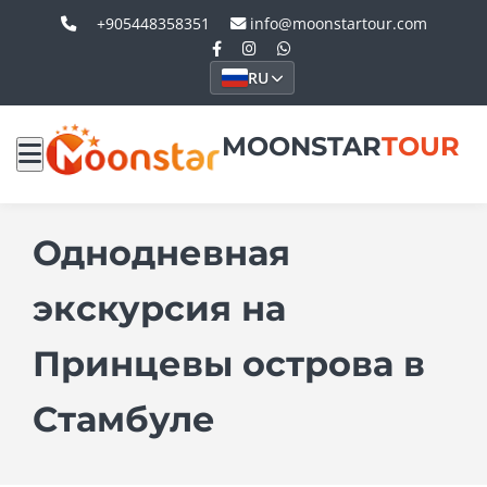
+905448358351
info@moonstartour.com
RU
MOONSTAR
TOUR
Однодневная
экскурсия на
Принцевы острова в
Стамбуле