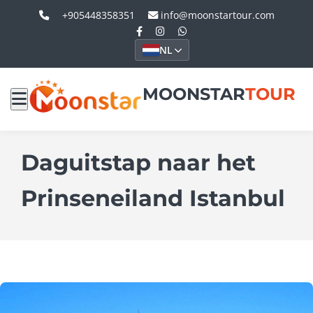
+905448358351
info@moonstartour.com
NL
MOONSTAR
TOUR
Daguitstap naar het
Prinseneiland Istanbul