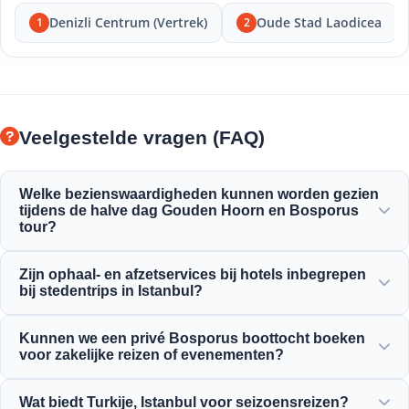
Denizli Centrum (Vertrek)
Oude Stad Laodicea
1
2
Veelgestelde vragen (FAQ)
Welke bezienswaardigheden kunnen worden gezien
tijdens de halve dag Gouden Hoorn en Bosporus
tour?
Je zult genieten van het prachtige uitzicht op de Gouden
Zijn ophaal- en afzetservices bij hotels inbegrepen
Hoorn, de Bosporusbrug, het Dolmabahçe-paleis, de
bij stedentrips in Istanbul?
Ortaköy-moskee, het Rumeli-fort en de elegante
Ottomaanse herenhuizen.
Ja, wij bieden handige ophaal- en afzetservices aan bij
Kunnen we een privé Bosporus boottocht boeken
centraal gelegen hotels in Sultanahmet, Taksim en
voor zakelijke reizen of evenementen?
omgeving.
Ja! Moonstar Tour is gespecialiseerd in zakelijk reisbeheer
Wat biedt Turkije, Istanbul voor seizoensreizen?
en biedt op maat gemaakte jachtcharters,