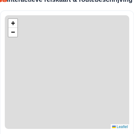
+
−
Leaflet