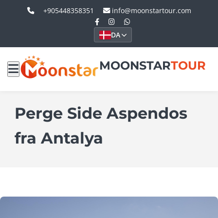
+905448358351
info@moonstartour.com
DA
MOONSTAR
TOUR
Perge Side Aspendos
fra Antalya