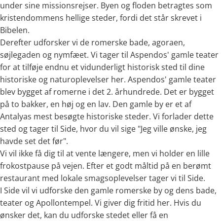
under sine missionsrejser. Byen og floden betragtes som
kristendommens hellige steder, fordi det står skrevet i
Bibelen.
Derefter udforsker vi de romerske bade, agoraen,
søjlegaden og nymfæet. Vi tager til Aspendos' gamle teater
for at tilføje endnu et vidunderligt historisk sted til dine
historiske og naturoplevelser her. Aspendos' gamle teater
blev bygget af romerne i det 2. århundrede. Det er bygget
på to bakker, en høj og en lav. Den gamle by er et af
Antalyas mest besøgte historiske steder. Vi forlader dette
sted og tager til Side, hvor du vil sige "Jeg ville ønske, jeg
havde set det før".
Vi vil ikke få dig til at vente længere, men vi holder en lille
frokostpause på vejen. Efter et godt måltid på en berømt
restaurant med lokale smagsoplevelser tager vi til Side.
I Side vil vi udforske den gamle romerske by og dens bade,
teater og Apollontempel. Vi giver dig fritid her. Hvis du
ønsker det, kan du udforske stedet eller få en