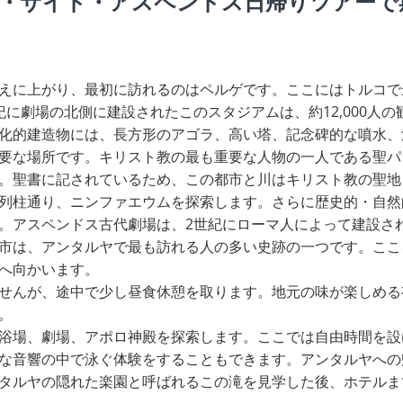
・サイド・アスペンドス日帰りツアーで
えに上がり、最初に訪れるのはペルゲです。ここにはトルコで
紀に劇場の北側に建設されたこのスタジアムは、約12,000人
化的建造物には、長方形のアゴラ、高い塔、記念碑的な噴水、
要な場所です。キリスト教の最も重要な人物の一人である聖パ
。聖書に記されているため、この都市と川はキリスト教の聖地
列柱通り、ニンファエウムを探索します。さらに歴史的・自然
。アスペンドス古代劇場は、2世紀にローマ人によって建設さ
市は、アンタルヤで最も訪れる人の多い史跡の一つです。ここ
へ向かいます。
せんが、途中で少し昼食休憩を取ります。地元の味が楽しめる
。
浴場、劇場、アポロ神殿を探索します。ここでは自由時間を設
な音響の中で泳ぐ体験をすることもできます。アンタルヤへの
タルヤの隠れた楽園と呼ばれるこの滝を見学した後、ホテルま