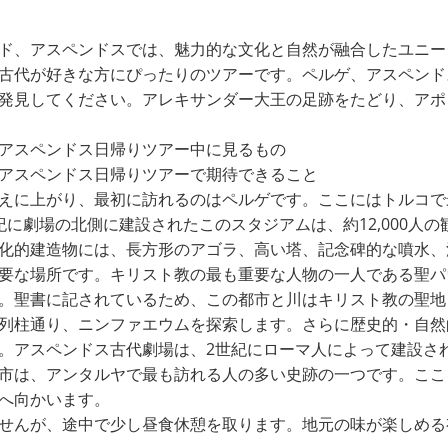
ド、アスペンドスでは、魅力的な文化と自然が融合したユニー
古代が好きな方にぴったりのツアーです。ペルゲ、アスペンド
発見してください。アレキサンダー大王の足跡をたどり、アポ
アスペンドス日帰りツアー中に見るもの
アスペンドス日帰りツアーで期待できること
えに上がり、最初に訪れるのはペルゲです。ここにはトルコで
紀に劇場の北側に建設されたこのスタジアムは、約12,000人
化的建造物には、長方形のアゴラ、高い塔、記念碑的な噴水、
要な場所です。キリスト教の最も重要な人物の一人である聖パ
。聖書に記されているため、この都市と川はキリスト教の聖地
列柱通り、ニンファエウムを探索します。さらに歴史的・自然
。アスペンドス古代劇場は、2世紀にローマ人によって建設さ
市は、アンタルヤで最も訪れる人の多い史跡の一つです。ここ
へ向かいます。
せんが、途中で少し昼食休憩を取ります。地元の味が楽しめる