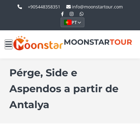
+905448358351
info@moonstartour.com
PT
MOONSTAR
TOUR
Pérge, Side e
Aspendos a partir de
Antalya