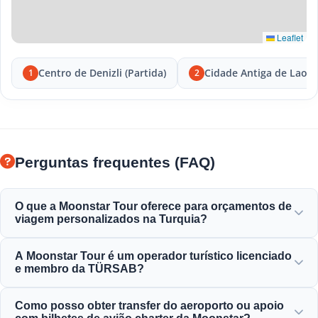
Leaflet
Centro de Denizli (Partida)
Cidade Antiga de Laodi
1
2
Perguntas frequentes (FAQ)
O que a Moonstar Tour oferece para orçamentos de
viagem personalizados na Turquia?
A Moonstar Tour oferece uma vasta gama de serviços
A Moonstar Tour é um operador turístico licenciado
personalizados para viagens corporativas, de negócios e
e membro da TÜRSAB?
lazer, oferecendo opções que se adequam a todos os
orçamentos, garantindo uma boa relação qualidade-preço.
Sim, a Moonstar Tour é uma agência de viagens Classe A
Como posso obter transfer do aeroporto ou apoio
totalmente licenciada e um orgulhoso membro da TÜRSAB