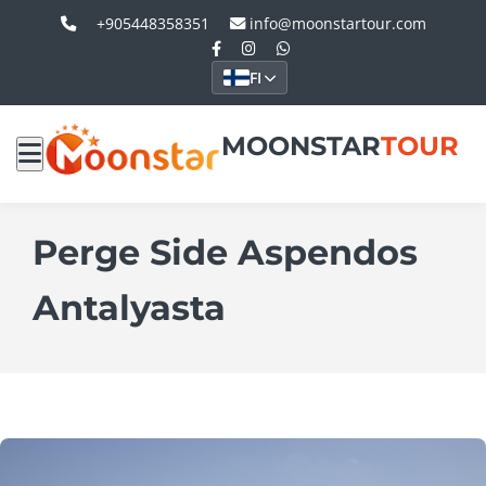
+905448358351
info@moonstartour.com
FI
MOONSTAR
TOUR
Perge Side Aspendos
Antalyasta