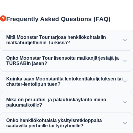
Frequently Asked Questions (FAQ)
Mitä Moonstar Tour tarjoaa henkilökohtaisiin
matkabudjetteihin Turkissa?
Moonstar Tour tarjoaa laajan valikoiman personoituja
Onko Moonstar Tour lisensoitu matkanjärjestäjä ja
palveluita yritysmatkailuun, työhön ja vapaa-aikaan,
TÜRSABin jäsen?
sopien kaikille budjeteille ja tarjoten vastinetta rahalle.
Kyllä, Moonstar Tour on täysin lisensoitu A-luokan
Kuinka saan Moonstarilta lentokenttäkuljetuksen tai
matkatoimisto ja ylpeä TÜRSABin (Turkin matkatoimistojen
charter-lentolipun tuen?
liitto) jäsen, mikä takaa maksimaalisen luotettavuuden.
Lentokenttäkuljetukset, bussiliput ja charter-lentojen
Mikä on peruutus- ja palautuskäytäntö meno-
varaukset voit tehdä suoraan verkkosivustomme kautta tai
paluumatkoille?
ottamalla yhteyttä 24/7 asiakastukitiimiimme.
Tarjoamme anteliaita peruutuskäytäntöjä useimmille
Onko henkilökohtaisia yksityisretkioppaita
tavallisille päiväretkille, jotka sallivat yleensä ilmaisen
saatavilla perheille tai työryhmille?
peruutuksen 24 tuntia ennen lähtöä.