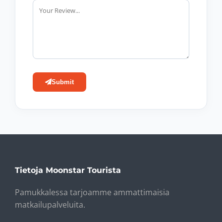
Submit
Tietoja Moonstar Tourista
Pamukkalessa tarjoamme ammattimaisia ​​
matkailupalveluita.