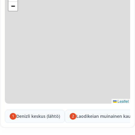
−
Leaflet
Denizli keskus (lähtö)
Laodikeian muinainen kaup
1
2