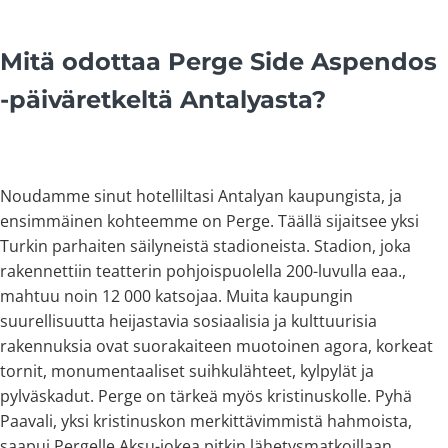
Mitä odottaa Perge Side Aspendos
-päiväretkeltä Antalyasta?
Noudamme sinut hotelliltasi Antalyan kaupungista, ja
ensimmäinen kohteemme on Perge. Täällä sijaitsee yksi
Turkin parhaiten säilyneistä stadioneista. Stadion, joka
rakennettiin teatterin pohjoispuolella 200-luvulla eaa.,
mahtuu noin 12 000 katsojaa. Muita kaupungin
suurellisuutta heijastavia sosiaalisia ja kulttuurisia
rakennuksia ovat suorakaiteen muotoinen agora, korkeat
tornit, monumentaaliset suihkulähteet, kylpylät ja
pylväskadut. Perge on tärkeä myös kristinuskolle. Pyhä
Paavali, yksi kristinuskon merkittävimmistä hahmoista,
saapui Pergelle Aksu-jokea pitkin lähetysmatkoillaan.