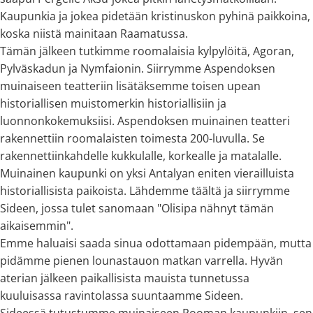
Kaupunkia ja jokea pidetään kristinuskon pyhinä paikkoina,
koska niistä mainitaan Raamatussa.
Tämän jälkeen tutkimme roomalaisia kylpylöitä, Agoran,
Pylväskadun ja Nymfaionin. Siirrymme Aspendoksen
muinaiseen teatteriin lisätäksemme toisen upean
historiallisen muistomerkin historiallisiin ja
luonnonkokemuksiisi. Aspendoksen muinainen teatteri
rakennettiin roomalaisten toimesta 200-luvulla. Se
rakennettiinkahdelle kukkulalle, korkealle ja matalalle.
Muinainen kaupunki on yksi Antalyan eniten vierailluista
historiallisista paikoista. Lähdemme täältä ja siirrymme
Sideen, jossa tulet sanomaan "Olisipa nähnyt tämän
aikaisemmin".
Emme haluaisi saada sinua odottamaan pidempään, mutta
pidämme pienen lounastauon matkan varrella. Hyvän
aterian jälkeen paikallisista mauista tunnetussa
kuuluisassa ravintolassa suuntaamme Sideen.
Sideessä tutustumme muinaiseen Rooman kaupunkiin, sen