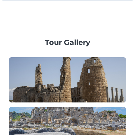
Kyllä! Uskomme räätälöityjen palveluiden tarjoamiseen
yksityisille perheille, työ- tai yritysryhmille, tarjoten
ammattitaitoisia monikielisiä oppaita ja yksityisiä
ajoneuvoja.
Tour Gallery