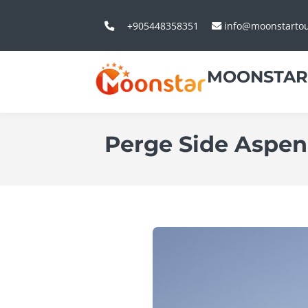
+905448358351
info@moonstarto
MOONSTAR
Perge Side Aspen