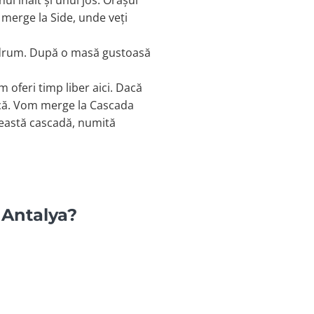
ul înalt și unul jos. Orașul
m merge la Side, unde veți
e drum. După o masă gustoasă
m oferi timp liber aici. Dacă
rică. Vom merge la Cascada
ceastă cascadă, numită
 Antalya?