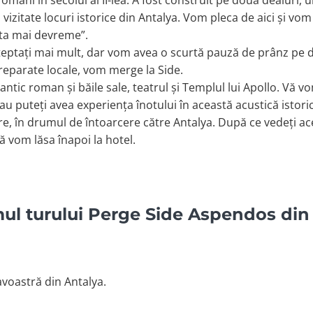
mani în secolul al II-lea. A fost construit pe două dealuri, un
 vizitate locuri istorice din Antalya. Vom pleca de aici și vo
asta mai devreme”.
teptați mai mult, dar vom avea o scurtă pauză de prânz p
reparate locale, vom merge la Side.
ntic roman și băile sale, teatrul și Templul lui Apollo. Vă vo
 sau puteți avea experiența înotului în această acustică isto
re, în drumul de întoarcere către Antalya. După ce vedeți a
ă vom lăsa înapoi la hotel.
ul turului Perge Side Aspendos din
voastră din Antalya.