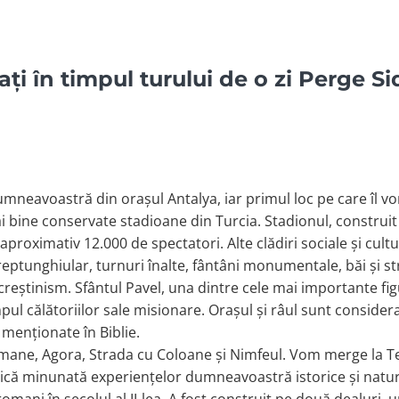
ați în timpul turului de o zi Perge 
mneavoastră din orașul Antalya, iar primul loc pe care îl vo
ai bine conservate stadioane din Turcia. Stadionul, construit 
de aproximativ 12.000 de spectatori. Alte clădiri sociale și cu
eptunghiular, turnuri înalte, fântâni monumentale, băi și st
știnism. Sfântul Pavel, una dintre cele mai importante figu
pul călătoriilor sale misionare. Orașul și râul sunt considera
menționate în Biblie.
omane, Agora, Strada cu Coloane și Nimfeul. Vom merge la 
ică minunată experiențelor dumneavoastră istorice și natural