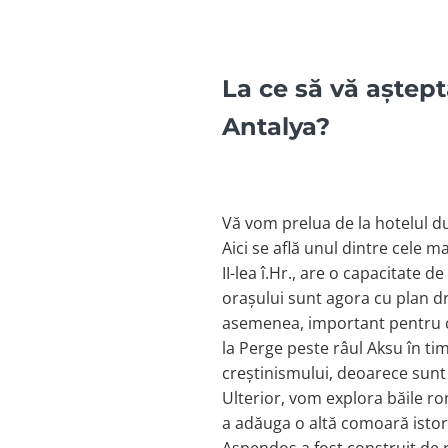
La ce să vă aștept
Antalya?
Vă vom prelua de la hotelul du
Aici se află unul dintre cele m
II-lea î.Hr., are o capacitate 
orașului sunt agora cu plan dr
asemenea, important pentru cre
la Perge peste râul Aksu în tim
creștinismului, deoarece sunt 
Ulterior, vom explora băile r
a adăuga o altă comoară istor