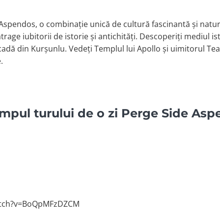
Aspendos, o combinație unică de cultură fascinantă și natură
atrage iubitorii de istorie și antichități. Descoperiți mediul i
cadă din Kurșunlu. Vedeți Templul lui Apollo și uimitorul 
.
impul turului de o zi Perge Side As
atch?v=BoQpMFzDZCM