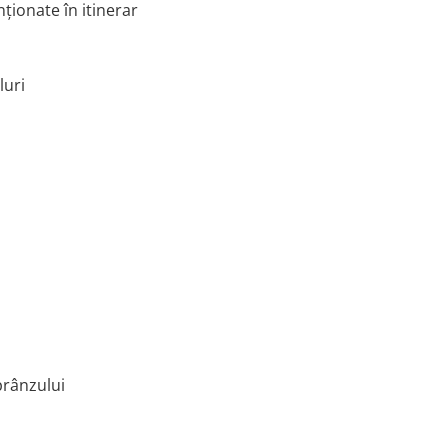
ționate în itinerar
luri
 prânzului