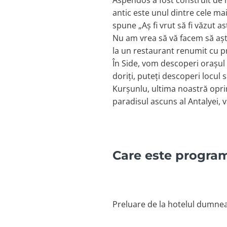
Aspendos a fost construit de ro
antic este unul dintre cele mai
spune „Aș fi vrut să fi văzut 
Nu am vrea să vă facem să aș
la un restaurant renumit cu p
În Side, vom descoperi orașul a
doriți, puteți descoperi locul
Kurșunlu, ultima noastră opri
paradisul ascuns al Antalyei, v
Care este program
Preluare de la hotelul dumnea