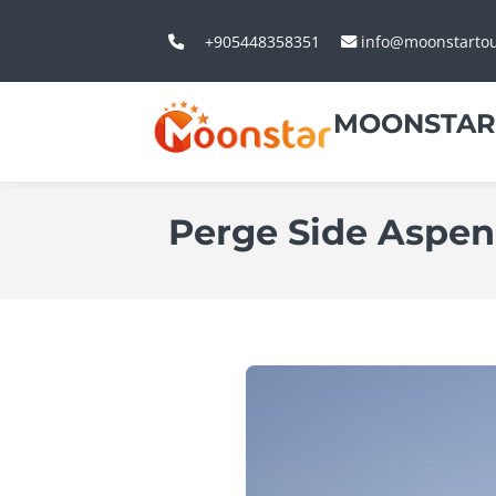
+905448358351
info@moonstarto
MOONSTAR
Perge Side Aspen