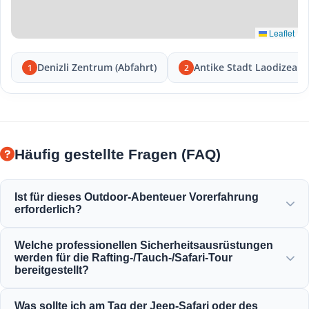
Leaflet
Denizli Zentrum (Abfahrt)
Antike Stadt Laodizea
1
2
Häufig gestellte Fragen (FAQ)
Ist für dieses Outdoor-Abenteuer Vorerfahrung
erforderlich?
Keine Vorerfahrung nötig! Professionelle Guides geben
Welche professionellen Sicherheitsausrüstungen
Ihnen während Rafting-, Tauch- oder Safariaktivitäten
werden für die Rafting-/Tauch-/Safari-Tour
vollständige Anweisungen und begleiten Sie.
bereitgestellt?
Wir stellen die gesamte zertifizierte Sicherheitsausrüstung
Was sollte ich am Tag der Jeep-Safari oder des