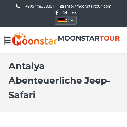
+905448358351
info@moonstartour.com
DE
MOONSTAR
TOUR
Antalya
Abenteuerliche Jeep-
Safari