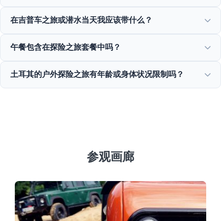
我们提供所有经过认证的安全装备，包括高质量的救生衣、头
在吉普车之旅或潜水当天我应该带什么？
盔、潜水装备和装备齐全的探险车辆。
请携带舒适的衣服、泳衣、防水鞋或凉鞋、防晒霜、太阳镜和
午餐包含在探险之旅套餐中吗？
备用衣服。
是的，我们几乎所有的全天冒险之旅、漂流之旅和吉普车之旅
土耳其的户外探险之旅有年龄或身体状况限制吗？
都包含美味的当地午餐。
是的，限制因情况而异：漂流适合5岁以上，潜水需要14岁以
上，所有参与者需身体状况良好。
参观画廊