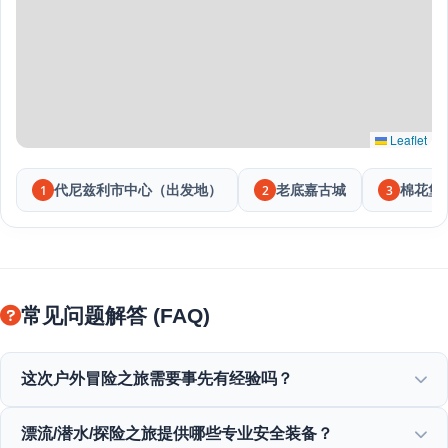
Leaflet
代尼兹利市中心（出发地）
老底嘉古城
棉花堡
1
2
3
常见问题解答 (FAQ)
这次户外冒险之旅需要事先有经验吗？
不需要事先经验！专业导游会在漂流、潜水或探险活动期间为
漂流/潜水/探险之旅提供哪些专业安全装备？
您提供完整指导并全程陪同。