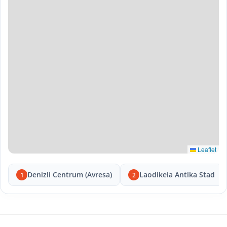
Leaflet
Denizli Centrum (Avresa)
Laodikeia Antika Stad
1
2