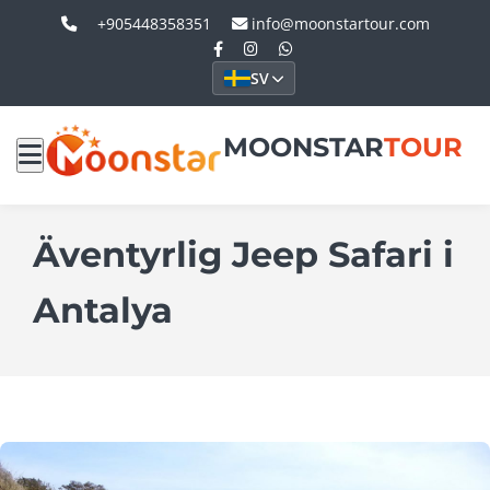
+905448358351
info@moonstartour.com
SV
MOONSTAR
TOUR
Äventyrlig Jeep Safari i
Antalya