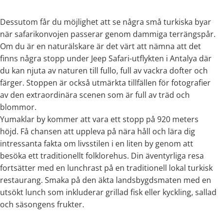
Dessutom får du möjlighet att se några små turkiska byar
när safarikonvojen passerar genom dammiga terrängspår.
Om du är en naturälskare är det värt att nämna att det
finns några stopp under Jeep Safari-utflykten i Antalya där
du kan njuta av naturen till fullo, full av vackra dofter och
färger. Stoppen är också utmärkta tillfällen för fotografier
av den extraordinära scenen som är full av träd och
blommor.
Yumaklar by kommer att vara ett stopp på 920 meters
höjd. Få chansen att uppleva på nära håll och lära dig
intressanta fakta om livsstilen i en liten by genom att
besöka ett traditionellt folklorehus. Din äventyrliga resa
fortsätter med en lunchrast på en traditionell lokal turkisk
restaurang. Smaka på den äkta landsbygdsmaten med en
utsökt lunch som inkluderar grillad fisk eller kyckling, sallad
och säsongens frukter.