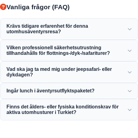
Vanliga frågor (FAQ)
Krävs tidigare erfarenhet för denna
utomhusäventyrsresa?
Ingen tidigare erfarenhet krävs! Professionella guider ger
Vilken professionell säkerhetsutrustning
dig fullständiga instruktioner och följer med dig under
tillhandahålls för flottnings-/dyk-/safariturer?
flottning, dykning eller safariaktiviteter.
Vi tillhandahåller all certifierad säkerhetsutrustning,
Vad ska jag ta med mig under jeepsafari- eller
inklusive högkvalitativa flytvästar, hjälmar, dykutrustning
dykdagen?
och fullt utrustade äventyrsfordon.
Ta med bekväma kläder, badkläder, vattentåliga skor eller
Ingår lunch i äventyrsutflyktspaketet?
sandaler, solkräm, solglasögon och ombyte.
Ja, nästan alla våra heldagsäventyrsturer, flottningsturer
Finns det ålders- eller fysiska konditionskrav för
och jeepsafarier inkluderar en utsökt lokal lunch.
aktiva utomhusturer i Turkiet?
Ja, gränserna varierar: flottning är idealiskt från 5+ år,
dykning kräver 14+ år, och alla deltagare måste vara i
rimlig hälsa.