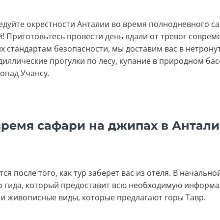
едуйте окрестности Анталии во время полнодневного с
! Приготовьтесь провести день вдали от тревог соврем
х стандартам безопасности, мы доставим вас в нетронут
диллические прогулки по лесу, купание в природном бас
опад Учансу.
время сафари на джипах в Антал
 после того, как тур заберет вас из отеля. В начально
го гида, который предоставит всю необходимую информа
и живописные виды, которые предлагают горы Тавр.