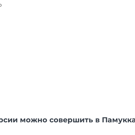
о
рсии можно совершить в Памукк