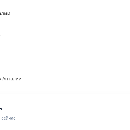
алии
е
у Анталии
ь
 сейчас!