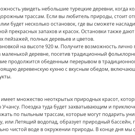
зможность увидеть небольшие турецкие деревни, когда к
орожным трассам. Если вы любитель природы, стоит отм
алии будет несколько остановок, где вы сможете наслад
ной прекрасных запахов и красок. Остановки также даю
 пейзажей, полных деревьев и цветов.
ановкой на высоте 920 м. Получите возможность лично 
в маленькой деревне, посетив традиционный фольклорн
вие продолжится обеденным перерывом в традиционно
тоящую деревенскую кухню с вкусным обедом, включающ
укты.
имеет множество неоткрытых природных красот, котор
ы Учансу. Поездка туда будет захватывающим и приключ
зжать по пыльным трассам, которые могут подарить ун
, или Летящий водопад, образует природный бассейн, г
льно чистой воде в окружении природы. В конце дня мы 