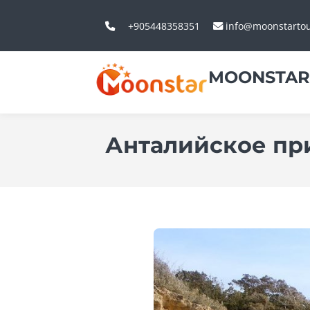
+905448358351
info@moonstarto
MOONSTAR
Анталийское пр