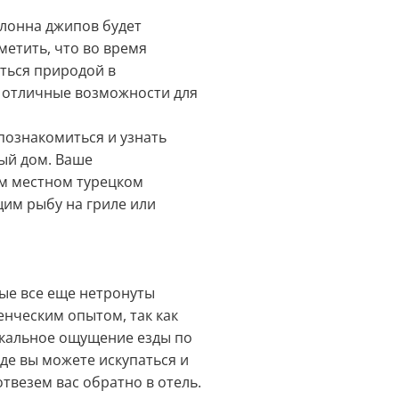
олонна джипов будет
етить, что во время
иться природой в
т отличные возможности для
познакомиться и узнать
ый дом. Ваше
м местном турецком
им рыбу на гриле или
ые все еще нетронуты
енческим опытом, так как
икальное ощущение езды по
де вы можете искупаться и
отвезем вас обратно в отель.